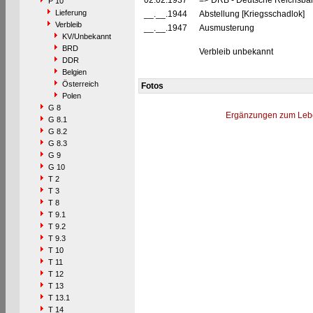
02.02.1937
=> DRB - Deutsche Reichsbah
P 10
Lieferung
__.__.1944
Abstellung [Kriegsschadlok]
Verbleib
__.__.1947
Ausmusterung
KV/Unbekannt
BRD
Verbleib unbekannt
DDR
Belgien
Österreich
Fotos
Polen
G 8
Ergänzungen zum Leb
G 8.1
G 8.2
G 8.3
G 9
G 10
T 2
T 3
T 8
T 9.1
T 9.2
T 9.3
T 10
T 11
T 12
T 13
T 13.1
T 14