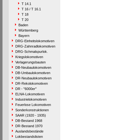
T 14.1
T 16 / T 16.1
T 18
T 20
Baden
Württemberg
Bayern
DRG-Einheitslokomotiven
DRG-Zahnradlokomotiven
DRG-Schmalspurlok.
Kriegslokomotiven
Verlagerungsbauten
DB-Neubaulokomotiven
DB-Umbaulokomotiven
DR-Neubaulokomotiven
DR-Rekolokomotiven
DR - "6000er"
ELNA-Lokomotiven
Industrielokomotiven
Feuerlose Lokomotiven
Sonderkonstruktionen
SAAR (1920 - 1935)
DB-Bestand 1968
DR-Bestand 1970
Auslandsbestände
Lokbestandslisten