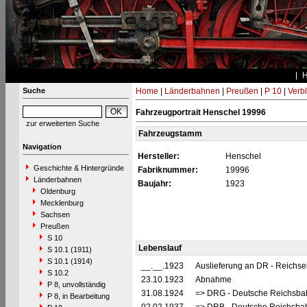
Suche
Home
|
Länderbahnen
|
Preußen
|
P 10
|
Verbl
Fahrzeugportrait Henschel 19996
zur erweiterten Suche
Fahrzeugstamm
Navigation
Hersteller:
Henschel
Geschichte & Hintergründe
Fabriknummer:
19996
Länderbahnen
Baujahr:
1923
Oldenburg
Mecklenburg
Sachsen
Preußen
S 10
Lebenslauf
S 10.1 (1911)
S 10.1 (1914)
__.__.1923
Auslieferung an DR - Reichs
S 10.2
23.10.1923
Abnahme
P 8, unvollständig
31.08.1924
=> DRG - Deutsche Reichsbah
P 8, in Bearbeitung