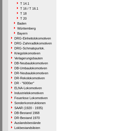
T 14.1
T 16 / T 16.1
T 18
T 20
Baden
Württemberg
Bayern
DRG-Einheitslokomotiven
DRG-Zahnradlokomotiven
DRG-Schmalspurlok.
Kriegslokomotiven
Verlagerungsbauten
DB-Neubaulokomotiven
DB-Umbaulokomotiven
DR-Neubaulokomotiven
DR-Rekolokomotiven
DR - "6000er"
ELNA-Lokomotiven
Industrielokomotiven
Feuerlose Lokomotiven
Sonderkonstruktionen
SAAR (1920 - 1935)
DB-Bestand 1968
DR-Bestand 1970
Auslandsbestände
Lokbestandslisten