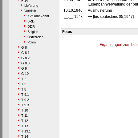
20.08.1945
=> RBGD - Reichsbahn-General
P 10
[Eisenbahnverwaltung der brit
Lieferung
16.10.1946
Ausmusterung
Verbleib
KV/Unbekannt
__.__.194x
++ [bis spätestens 05.1947]
BRD
DDR
Fotos
Belgien
Österreich
Polen
Ergänzungen zum Leb
G 8
G 8.1
G 8.2
G 8.3
G 9
G 10
T 2
T 3
T 8
T 9.1
T 9.2
T 9.3
T 10
T 11
T 12
T 13
T 13.1
T 14