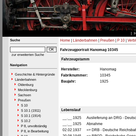
Suche
Home
|
Länderbahnen
|
Preußen
|
P 10
|
Verbl
Fahrzeugportrait Hanomag 10345
zur erweiterten Suche
Fahrzeugstamm
Navigation
Hersteller:
Hanomag
Geschichte & Hintergründe
Fabriknummer:
10345
Länderbahnen
Baujahr:
1925
Oldenburg
Mecklenburg
Sachsen
Preußen
S 10
Lebenslauf
S 10.1 (1911)
S 10.1 (1914)
__.__.1925
Auslieferung an DRG - Deutsc
S 10.2
__.__.1925
Abnahme
P 8, unvollständig
02.02.1937
=> DRB - Deutsche Reichsbah
P 8, in Bearbeitung