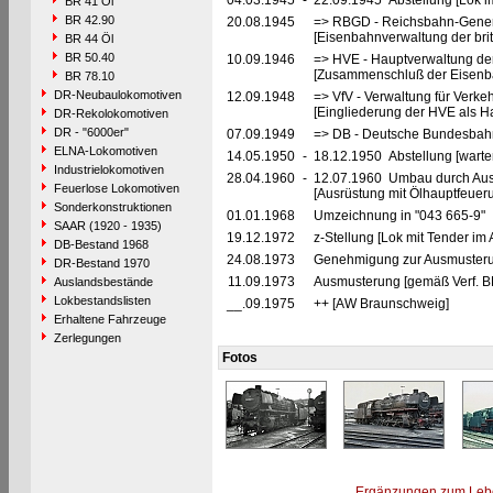
04.03.1945
-
22.09.1945 Abstellung [Lok im
BR 41 Öl
BR 42.90
20.08.1945
=> RBGD - Reichsbahn-General
[Eisenbahnverwaltung der brit
BR 44 Öl
BR 50.40
10.09.1946
=> HVE - Hauptverwaltung de
[Zusammenschluß der Eisenba
BR 78.10
DR-Neubaulokomotiven
12.09.1948
=> VfV - Verwaltung für Verke
[Eingliederung der HVE als Ha
DR-Rekolokomotiven
DR - "6000er"
07.09.1949
=> DB - Deutsche Bundesbahn
ELNA-Lokomotiven
14.05.1950
-
18.12.1950 Abstellung [warte
Industrielokomotiven
28.04.1960
-
12.07.1960 Umbau durch Au
Feuerlose Lokomotiven
[Ausrüstung mit Ölhauptfeuer
Sonderkonstruktionen
01.01.1968
Umzeichnung in "043 665-9"
SAAR (1920 - 1935)
19.12.1972
z-Stellung [Lok mit Tender i
DB-Bestand 1968
24.08.1973
Genehmigung zur Ausmusteru
DR-Bestand 1970
11.09.1973
Ausmusterung [gemäß Verf. B
Auslandsbestände
Lokbestandslisten
__.09.1975
++ [AW Braunschweig]
Erhaltene Fahrzeuge
Zerlegungen
Fotos
Ergänzungen zum Leb