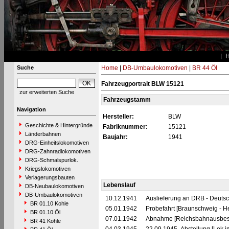
Suche
Home
|
DB-Umbaulokomotiven
|
BR 44 Öl
Fahrzeugportrait BLW 15121
zur erweiterten Suche
Fahrzeugstamm
Navigation
Hersteller:
BLW
Geschichte & Hintergründe
Fabriknummer:
15121
Länderbahnen
Baujahr:
1941
DRG-Einheitslokomotiven
DRG-Zahnradlokomotiven
DRG-Schmalspurlok.
Kriegslokomotiven
Verlagerungsbauten
Lebenslauf
DB-Neubaulokomotiven
DB-Umbaulokomotiven
10.12.1941
Auslieferung an DRB - Deuts
BR 01.10 Kohle
05.01.1942
Probefahrt [Braunschweig - H
BR 01.10 Öl
07.01.1942
Abnahme [Reichsbahnausbes
BR 41 Kohle