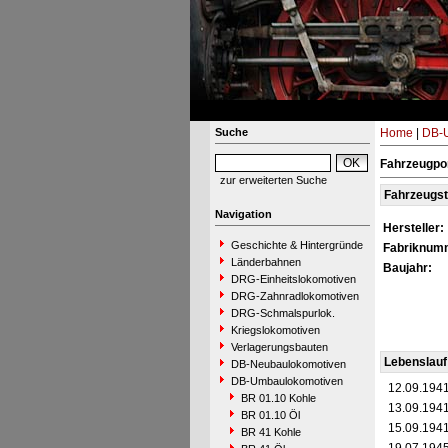
Suche
Home
|
DB-
Fahrzeugpor
zur erweiterten Suche
Fahrzeugs
Navigation
Hersteller:
Geschichte & Hintergründe
Fabriknum
Länderbahnen
Baujahr:
DRG-Einheitslokomotiven
DRG-Zahnradlokomotiven
DRG-Schmalspurlok.
Kriegslokomotiven
Verlagerungsbauten
Lebenslauf
DB-Neubaulokomotiven
DB-Umbaulokomotiven
12.09.194
BR 01.10 Kohle
13.09.194
BR 01.10 Öl
15.09.194
BR 41 Kohle