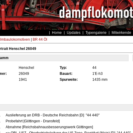
Home
Updates
Typengalerie
Mitwirkende
Umbaulokomotiven
|
BR 44 Öl
trait Henschel 26049
tamm
Henschel
Typ:
44
mer:
26049
Bauart:
1'E-h3
1941
Spurweite:
1435 mm
1
Auslieferung an DRB - Deutsche Reichsbahn [D] "44 440"
1
Probefahrt [Göttingen - Dransfeld]
1
Abnahme [Reichsbahnausbesserungswerk Göttingen]