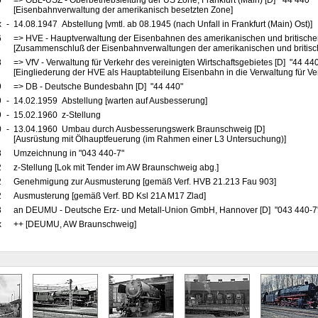
5
=> OBL-USZ - Oberbetriebsleitung der US Zone, Frankfurt (Main) [D] "44 440"
[Eisenbahnverwaltung der amerikanisch besetzten Zone]
x
-
14.08.1947 Abstellung [vmtl. ab 08.1945 (nach Unfall in Frankfurt (Main) Ost)]
6
=> HVE - Hauptverwaltung der Eisenbahnen des amerikanischen und britische
[Zusammenschluß der Eisenbahnverwaltungen der amerikanischen und britis
8
=> VfV - Verwaltung für Verkehr des vereinigten Wirtschaftsgebietes [D] "44 44
[Eingliederung der HVE als Hauptabteilung Eisenbahn in die Verwaltung für Ve
9
=> DB - Deutsche Bundesbahn [D] "44 440"
9
-
14.02.1959 Abstellung [warten auf Ausbesserung]
9
-
15.02.1960 z-Stellung
0
-
13.04.1960 Umbau durch Ausbesserungswerk Braunschweig [D]
[Ausrüstung mit Ölhauptfeuerung (im Rahmen einer L3 Untersuchung)]
8
Umzeichnung in "043 440-7"
2
z-Stellung [Lok mit Tender im AW Braunschweig abg.]
2
Genehmigung zur Ausmusterung [gemäß Verf. HVB 21.213 Fau 903]
2
Ausmusterung [gemäß Verf. BD Ksl 21A M17 Zlad]
3
an DEUMU - Deutsche Erz- und Metall-Union GmbH, Hannover [D] "043 440-7" 
x
++ [DEUMU, AW Braunschweig]