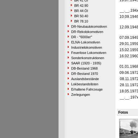
19.07.194
BR 41 Öl
BR 42.90
__.__.194
BR 44 Öl
BR 50.40
10.09.194
BR 78.10
DR-Neubaulokomotiven
12.09.194
DR-Rekolokomotiven
DR - "6000er"
07.09.194
ELNA-Lokomotiven
29.01.195
Industrielokomotiven
15.02.195
Feuerlose Lokomotiven
16.02.196
Sonderkonstruktionen
SAAR (1920 - 1935)
01.01.196
DB-Bestand 1968
09.06.197
DR-Bestand 1970
08.11.197
Auslandsbestände
Lokbestandslisten
28.11.197
Erhaltene Fahrzeuge
18.05.197
Zerlegungen
__.__.197
Fotos