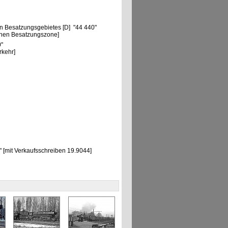
n Besatzungsgebietes [D] "44 440"
chen Besatzungszone]
0"
rkehr]
[mit Verkaufsschreiben 19.9044]