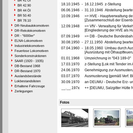
BR 41 Öl
18.10.1945
-
16.12.1945 z-Stellung
BR 42.90
06.06.1946
-
31.10.1946 Abstellung [warte
BR 44 Öl
BR 50.40
10.09.1946
=> HVE - Hauptverwaltung de
[Zusammenschluß der Eisenba
BR 78.10
DR-Neubaulokomotiven
12.09.1948
=> VfV - Verwaltung für Verke
[Eingliederung der HVE als Ha
DR-Rekolokomotiven
DR - "6000er"
07.09.1949
=> DB - Deutsche Bundesbahn
ELNA-Lokomotiven
30.08.1950
-
27.11.1950 Abstellung [warte
Industrielokomotiven
07.04.1960
-
18.05.1960 Umbau durch Au
Feuerlose Lokomotiven
[Ausrüstung mit Ölhauptfeuer
Sonderkonstruktionen
01.01.1968
Umzeichnung in "043 189-0"
SAAR (1920 - 1935)
17.03.1970
z-Stellung [Lok mit Tender i
DB-Bestand 1968
24.06.1970
Genehmigung zur Ausmusteru
DR-Bestand 1970
03.07.1970
Ausmusterung [gemäß Verf. B
Auslandsbestände
Lokbestandslisten
30.09.1970
an DEUMU - Deutsche Erz- un
Erhaltene Fahrzeuge
__.__.197x
++ [DEUMU, Salzgitter Hütte 
Zerlegungen
Fotos