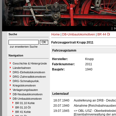
Suche
Home
|
DB-Umbaulokomotiven
|
BR 44 Öl
Fahrzeugportrait Krupp 2011
zur erweiterten Suche
Fahrzeugstamm
Navigation
Hersteller:
Krupp
Geschichte & Hintergründe
Fabriknummer:
2011
Länderbahnen
Baujahr:
1940
DRG-Einheitslokomotiven
DRG-Zahnradlokomotiven
DRG-Schmalspurlok.
Kriegslokomotiven
Verlagerungsbauten
Lebenslauf
DB-Neubaulokomotiven
DB-Umbaulokomotiven
18.07.1940
Auslieferung an DRB - Deuts
BR 01.10 Kohle
20.07.1940
Abnahme [Reichsbahnausbes
BR 01.10 Öl
19.07.1945
=> OBL-USZ - Oberbetriebslei
BR 41 Kohle
[Eisenbahnverwaltung der ame