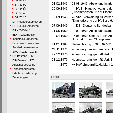
BR 41 Öl
01.02.1946
-
18.08.1946 Abstellung [warte
BR 42.90
10.09.1946
=> HVE - Hauptverwaltung de
BR 44 Öl
[Zusammenschluß der Eisenba
BR 50.40
12.09.1948
=> VfV - Verwaltung für Verke
BR 78.10
[Eingliederung der HVE als Ha
DR-Neubaulokomotiven
07.09.1949
=> DB - Deutsche Bundesbahn
DR-Rekolokomotiven
DR - "6000er"
21.05.1950
-
10.09.1950 Abstellung [warte
ELNA-Lokomotiven
19.04.1960
-
15.06.1960 Umbau durch Au
Industrielokomotiven
[Ausrüstung mit Ölhauptfeuer
Feuerlose Lokomotiven
01.01.1968
Umzeichnung in "043 094-2"
Sonderkonstruktionen
22.11.1976
z-Stellung [Lok mit Tender im
SAAR (1920 - 1935)
22.12.1976
Ausmusterung [gemäß Verf. Z
DB-Bestand 1968
23.12.1976
Ausmusterung [gemäß Verf. 
DR-Bestand 1970
__.__.1977
++ [AW Limburg] [1.Halbjahr 1
Auslandsbestände
Lokbestandslisten
Erhaltene Fahrzeuge
Fotos
Zerlegungen