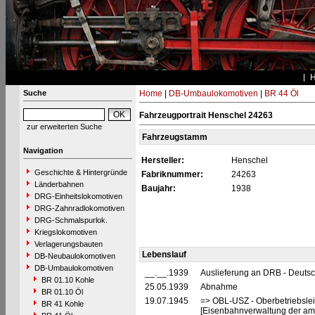
Suche
Home
|
DB-Umbaulokomotiven
|
BR 44 Öl
Fahrzeugportrait Henschel 24263
zur erweiterten Suche
Fahrzeugstamm
Navigation
Hersteller:
Henschel
Geschichte & Hintergründe
Fabriknummer:
24263
Länderbahnen
Baujahr:
1938
DRG-Einheitslokomotiven
DRG-Zahnradlokomotiven
DRG-Schmalspurlok.
Kriegslokomotiven
Verlagerungsbauten
Lebenslauf
DB-Neubaulokomotiven
DB-Umbaulokomotiven
__.__.1939
Auslieferung an DRB - Deuts
BR 01.10 Kohle
25.05.1939
Abnahme
BR 01.10 Öl
19.07.1945
=> OBL-USZ - Oberbetriebslei
BR 41 Kohle
[Eisenbahnverwaltung der ame