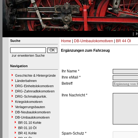
Suche
Home
|
DB-Umbaulokomotiven
|
BR 44 Öl
Ergänzungen zum Fahrzeug
zur erweiterten Suche
Navigation
Ihr Name *
Geschichte & Hintergründe
Ihre eMail *
Länderbahnen
Betreff
DRG-Einheitslokomotiven
DRG-Zahnradlokomotiven
Ihre Nachricht *
DRG-Schmalspurlok.
Kriegslokomotiven
Verlagerungsbauten
DB-Neubaulokomotiven
DB-Umbaulokomotiven
BR 01.10 Kohle
BR 01.10 Öl
BR 41 Kohle
Spam-Schutz *