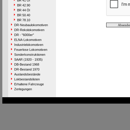
BR 41 Öl
BR 42.90
BR 44 Öl
BR 50.40
BR 78.10
DR-Neubaulokomotiven
DR-Rekolokomotiven
DR - "6000er"
ELNA-Lokomotiven
Industrielokomotiven
Feuerlose Lokomotiven
Sonderkonstruktionen
SAAR (1920 - 1935)
DB-Bestand 1968
DR-Bestand 1970
Auslandsbestände
Lokbestandslisten
Erhaltene Fahrzeuge
Zerlegungen