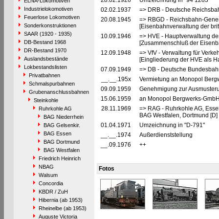
28.02.1926
Umzeichnung in "94 1283"
ELNA-Lokomotiven
Industrielokomotiven
02.02.1937
=> DRB - Deutsche Reichsbah
Feuerlose Lokomotiven
20.08.1945
=> RBGD - Reichsbahn-General
Sonderkonstruktionen
[Eisenbahnverwaltung der brit
SAAR (1920 - 1935)
10.09.1946
=> HVE - Hauptverwaltung de
DB-Bestand 1968
[Zusammenschluß der Eisenba
DR-Bestand 1970
12.09.1948
=> VfV - Verwaltung für Verke
Auslandsbestände
[Eingliederung der HVE als Ha
Lokbestandslisten
07.09.1949
=> DB - Deutsche Bundesbah
Privatbahnen
__.__.195x
Vermietung an Monopol Berg
Schmalspurbahnen
09.09.1959
Genehmigung zur Ausmusteru
Grubenanschlussbahnen
15.06.1959
an Monopol Bergwerks-GmbH,
Steinkohle
28.11.1969
=> RAG - Ruhrkohle AG, Esse
Ruhrkohle AG
BAG Westfalen, Dortmund [D]
BAG Niederrhein
01.04.1971
Umzeichnung in "D-791"
BAG Gelsenkir.
BAG Essen
__.__.1974
Außerdienststellung
BAG Dortmund
__.09.1976
++
BAG Westfalen
Friedrich Heinrich
NBAG
Fotos
Walsum
Concordia
KBDR / ZuH
Hibernia (ab 1953)
Rheinelbe (ab 1953)
Auguste Victoria