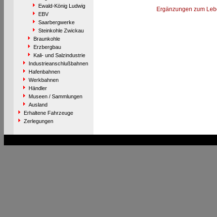
Ewald-König Ludwig
Ergänzungen zum Leb
EBV
Saarbergwerke
Steinkohle Zwickau
Braunkohle
Erzbergbau
Kali- und Salzindustrie
Industrieanschlußbahnen
Hafenbahnen
Werkbahnen
Händler
Museen / Sammlungen
Ausland
Erhaltene Fahrzeuge
Zerlegungen