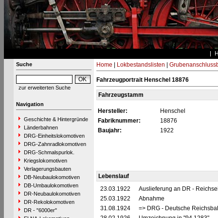
Suche
Home
|
Lokbestandslisten
|
Grubenanschluss
Fahrzeugportrait Henschel 18876
zur erweiterten Suche
Fahrzeugstamm
Navigation
Hersteller:
Henschel
Geschichte & Hintergründe
Fabriknummer:
18876
Länderbahnen
Baujahr:
1922
DRG-Einheitslokomotiven
DRG-Zahnradlokomotiven
DRG-Schmalspurlok.
Kriegslokomotiven
Verlagerungsbauten
Lebenslauf
DB-Neubaulokomotiven
DB-Umbaulokomotiven
23.03.1922
Auslieferung an DR - Reichs
DR-Neubaulokomotiven
25.03.1922
Abnahme
DR-Rekolokomotiven
31.08.1924
=> DRG - Deutsche Reichsbah
DR - "6000er"