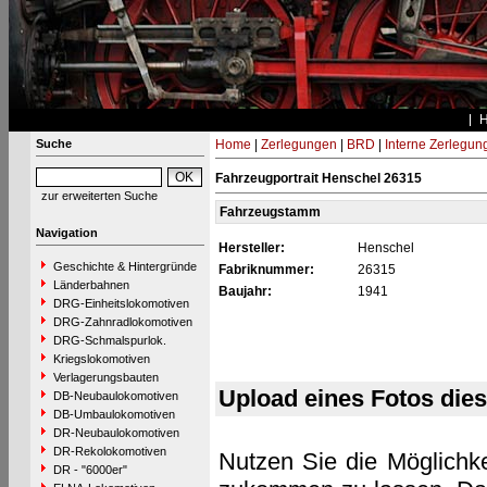
Suche
Home
|
Zerlegungen
|
BRD
|
Interne Zerlegun
Fahrzeugportrait Henschel 26315
zur erweiterten Suche
Fahrzeugstamm
Navigation
Hersteller:
Henschel
Geschichte & Hintergründe
Fabriknummer:
26315
Länderbahnen
Baujahr:
1941
DRG-Einheitslokomotiven
DRG-Zahnradlokomotiven
DRG-Schmalspurlok.
Kriegslokomotiven
Verlagerungsbauten
Upload eines Fotos die
DB-Neubaulokomotiven
DB-Umbaulokomotiven
DR-Neubaulokomotiven
DR-Rekolokomotiven
Nutzen Sie die Möglichke
DR - "6000er"