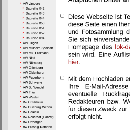
AW Limburg
Baureihe 042
Baureihe 043
Diese Webseite ist T
Baureihe 044
diese Seite einen them
Baureihe 050
Baureihe 051
und Fotosammlung dar
Baureihe 052
Sie sich einverstand
Baureihe 094
AW Lingen
Homepage des
lok-
AW Mülheim-Speldorf
sein wird. Eine Aufl
AW Mü.-Freimann
AW Nied
hier
.
AW Nürnberg
AW Offenburg
AW Oldenburg
Mit dem Hochladen er
AW Paderborn
AW Schwerte
Ihre E-Mail-Adres
AW St. Wendel
eventuelle Rückfra
AW Trier
AW Weiden
Redakteuren bzw. We
Bw Crailsheim
Bw Duisburg-Wedau
für diesen Zweck zur 
Bw Hameln
erfolgt nicht.
Bw Neustadt (Haardt)
Bw Ottbergen
Bw Pressig-Rothenk.