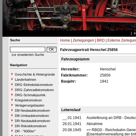
Suche
Home
|
Zerlegungen
|
BRD
|
Externe Zerlegu
Fahrzeugportrait Henschel 25856
zur erweiterten Suche
Fahrzeugstamm
Navigation
Hersteller:
Henschel
Geschichte & Hintergründe
Fabriknummer:
25856
Länderbahnen
Baujahr:
1941
DRG-Einheitslokomotiven
DRG-Zahnradlokomotiven
DRG-Schmalspurlok.
Kriegslokomotiven
Verlagerungsbauten
Lebenslauf
DB-Neubaulokomotiven
DB-Umbaulokomotiven
__.01.1941
Auslieferung an DRB - Deuts
DR-Neubaulokomotiven
26.01.1941
Abnahme
DR-Rekolokomotiven
20.08.1945
=> RBGD - Reichsbahn-General
DR - "6000er"
[Eisenbahnverwaltung der brit