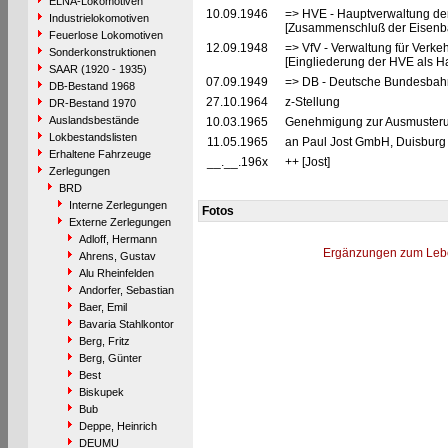
ELNA-Lokomotiven
10.09.1946
=> HVE - Hauptverwaltung de
Industrielokomotiven
[Zusammenschluß der Eisenba
Feuerlose Lokomotiven
12.09.1948
=> VfV - Verwaltung für Verke
Sonderkonstruktionen
[Eingliederung der HVE als Ha
SAAR (1920 - 1935)
07.09.1949
=> DB - Deutsche Bundesbahn
DB-Bestand 1968
27.10.1964
z-Stellung
DR-Bestand 1970
Auslandsbestände
10.03.1965
Genehmigung zur Ausmusterun
Lokbestandslisten
11.05.1965
an Paul Jost GmbH, Duisburg 
Erhaltene Fahrzeuge
__.__.196x
++ [Jost]
Zerlegungen
BRD
Interne Zerlegungen
Fotos
Externe Zerlegungen
Adloff, Hermann
Ergänzungen zum Leb
Ahrens, Gustav
Alu Rheinfelden
Andorfer, Sebastian
Baer, Emil
Bavaria Stahlkontor
Berg, Fritz
Berg, Günter
Best
Biskupek
Bub
Deppe, Heinrich
DEUMU