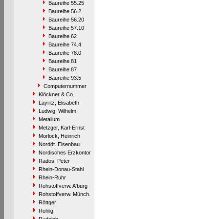
Baureihe 55.25
Baureihe 56.2
Baureihe 56.20
Baureihe 57.10
Baureihe 62
Baureihe 74.4
Baureihe 78.0
Baureihe 81
Baureihe 87
Baureihe 93.5
Computernummer
Klöckner & Co.
Layritz, Elisabeth
Ludwig, Wilhelm
Metallum
Metzger, Karl-Ernst
Morlock, Heinrich
Norddt. Eisenbau
Nordisches Erzkontor
Rados, Peter
Rhein-Donau-Stahl
Rhein-Ruhr
Rohstoffverw. A'burg
Rohstoffverw. Münch.
Röttger
Röhlig