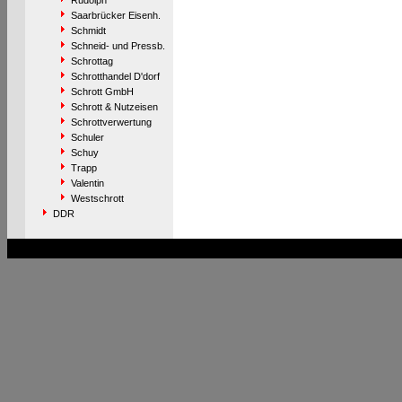
Rudolph
Saarbrücker Eisenh.
Schmidt
Schneid- und Pressb.
Schrottag
Schrotthandel D'dorf
Schrott GmbH
Schrott & Nutzeisen
Schrottverwertung
Schuler
Schuy
Trapp
Valentin
Westschrott
DDR