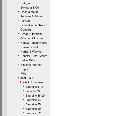
Dölz, W.
Eckhardt & Co
Eisen & Metall
Fechner & Söhne
Ferrum
Gewerkschaft Robert
Gondert
Gröger, Hermann
Günther & Lochte
Hansa Rohstoffverw.
Hansa Schrott
Harjes & Weckler
Hebeler, Ernst-Moritz
Heine, Willy
Hinrichs, Werner
Huppertz
IWK
Jost, Paul
alte Loknummer
Baureihe 17.2
baureihe 24
Baureihe 38.10
Baureihe 44
Baureihe 45
Baureihe 50
Baureihe 52