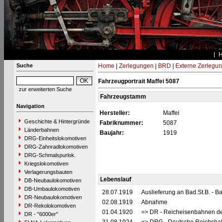
Suche
Home
|
Zerlegungen
|
BRD
|
Externe Zerlegu
Fahrzeugportrait Maffei 5087
zur erweiterten Suche
Fahrzeugstamm
Navigation
Hersteller:
Maffei
Geschichte & Hintergründe
Fabriknummer:
5087
Länderbahnen
Baujahr:
1919
DRG-Einheitslokomotiven
DRG-Zahnradlokomotiven
DRG-Schmalspurlok.
Kriegslokomotiven
Verlagerungsbauten
Lebenslauf
DB-Neubaulokomotiven
DB-Umbaulokomotiven
28.07.1919
Auslieferung an Bad.St.B. - 
DR-Neubaulokomotiven
02.08.1919
Abnahme
DR-Rekolokomotiven
01.04.1920
=> DR - Reicheisenbahnen de
DR - "6000er"