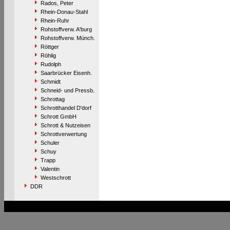
Rados, Peter
Rhein-Donau-Stahl
Rhein-Ruhr
Rohstoffverw. A'burg
Rohstoffverw. Münch.
Röttger
Röhlig
Rudolph
Saarbrücker Eisenh.
Schmidt
Schneid- und Pressb.
Schrottag
Schrotthandel D'dorf
Schrott GmbH
Schrott & Nutzeisen
Schrottverwertung
Schuler
Schuy
Trapp
Valentin
Westschrott
DDR