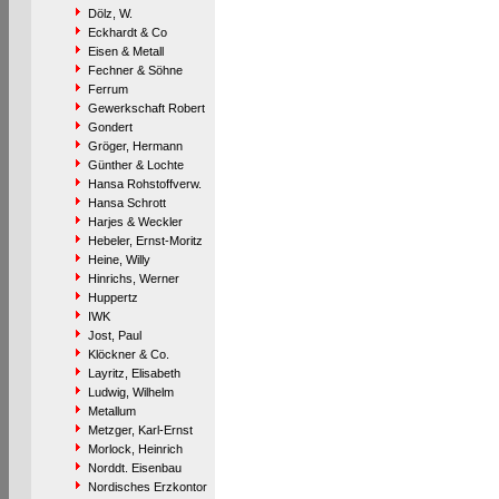
Dölz, W.
Eckhardt & Co
Eisen & Metall
Fechner & Söhne
Ferrum
Gewerkschaft Robert
Gondert
Gröger, Hermann
Günther & Lochte
Hansa Rohstoffverw.
Hansa Schrott
Harjes & Weckler
Hebeler, Ernst-Moritz
Heine, Willy
Hinrichs, Werner
Huppertz
IWK
Jost, Paul
Klöckner & Co.
Layritz, Elisabeth
Ludwig, Wilhelm
Metallum
Metzger, Karl-Ernst
Morlock, Heinrich
Norddt. Eisenbau
Nordisches Erzkontor