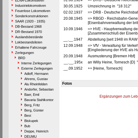
31.08.1924
=> DRG - Deutsche Reichsbah
ELNA-Lokomotiven
Industrielokomotiven
30.05.1925
Umzeichnung in "18 312"
Feuerlose Lokomotiven
02.02.1937
=> DRB - Deutsche Reichsba
Sonderkonstruktionen
20.08.1945
=> RBGD - Reichsbahn-General
SAAR (1920 - 1935)
[Eisenbahnverwaltung der brit
DB-Bestand 1968
10.09.1946
=> HVE - Hauptverwaltung de
DR-Bestand 1970
[Zusammenschluß der Eisenba
Auslandsbestände
__.__.1947
Abstellung [seit 1948 im RAW
Lokbestandslisten
12.09.1948
=> VfV - Verwaltung für Verke
Erhaltene Fahrzeuge
[Eingliederung der HVE als Ha
Zerlegungen
20.09.1948
Ausmusterung [Bremen Hbf]
BRD
__.__.195x
an Willy Heine, Tornesch [D] 
Interne Zerlegungen
__.09.1952
++ [Heine, Tornesch]
Externe Zerlegungen
Adloff, Hermann
Ahrens, Gustav
Fotos
Alu Rheinfelden
Andorfer, Sebastian
Baer, Emil
Ergänzungen zum Leb
Bavaria Stahlkontor
Berg, Fritz
Berg, Günter
Best
Biskupek
Bub
Deppe, Heinrich
DEUMU