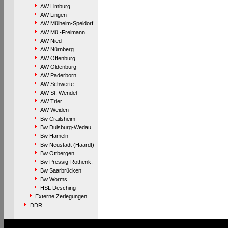
AW Limburg
AW Lingen
AW Mülheim-Speldorf
AW Mü.-Freimann
AW Nied
AW Nürnberg
AW Offenburg
AW Oldenburg
AW Paderborn
AW Schwerte
AW St. Wendel
AW Trier
AW Weiden
Bw Crailsheim
Bw Duisburg-Wedau
Bw Hameln
Bw Neustadt (Haardt)
Bw Ottbergen
Bw Pressig-Rothenk.
Bw Saarbrücken
Bw Worms
HSL Desching
Externe Zerlegungen
DDR