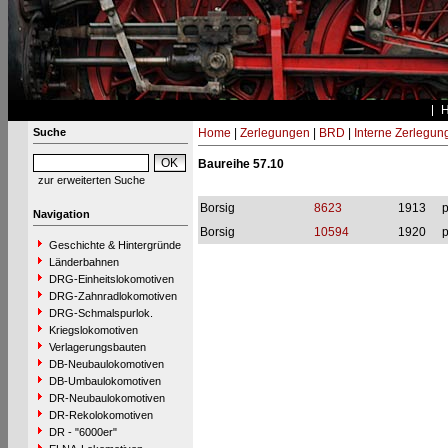
Suche
Home
|
Zerlegungen
|
BRD
|
Interne Zerlegun
Baureihe 57.10
zur erweiterten Suche
Borsig
8623
1913
p
Navigation
Borsig
10594
1920
p
Geschichte & Hintergründe
Länderbahnen
DRG-Einheitslokomotiven
DRG-Zahnradlokomotiven
DRG-Schmalspurlok.
Kriegslokomotiven
Verlagerungsbauten
DB-Neubaulokomotiven
DB-Umbaulokomotiven
DR-Neubaulokomotiven
DR-Rekolokomotiven
DR - "6000er"