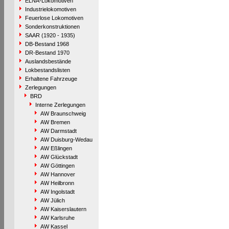
ELNA-Lokomotiven
Industrielokomotiven
Feuerlose Lokomotiven
Sonderkonstruktionen
SAAR (1920 - 1935)
DB-Bestand 1968
DR-Bestand 1970
Auslandsbestände
Lokbestandslisten
Erhaltene Fahrzeuge
Zerlegungen
BRD
Interne Zerlegungen
AW Braunschweig
AW Bremen
AW Darmstadt
AW Duisburg-Wedau
AW Eßlingen
AW Glückstadt
AW Göttingen
AW Hannover
AW Heilbronn
AW Ingolstadt
AW Jülich
AW Kaiserslautern
AW Karlsruhe
AW Kassel