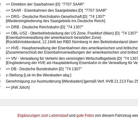
0
=> Direktion der Saarbahnen [D] "7707 SAAR"
1
=> SAAR - Eisenbahnen des Saargebietes [D] "7707 SAAR"
5
=> DRG - Deutsche Reichsbahn-Gesellschaft [D] "74 1307"
[Wiedereingliederung des Saargebiets ins Deutsche Reich]
7
=> DRB - Deutsche Reichsbahn [D] "74 1307"
5
=> OBL-USZ - Oberbetriebsleitung der US Zone, Frankfurt (Main) [D] "74 1307
[Eisenbahnverwaltung der amerikanisch besetzten Zone]
[Rückführlokbestand, 12.1946 bei RBD Nürnberg in den Betriebsbestand übe
6
=> HVE - Hauptverwaltung der Eisenbahnen des amerikanischen und britische
[Zusammenschluß der Eisenbahnverwaltungen der amerikanischen und britis
8
=> VfV - Verwaltung für Verkehr des vereinigten Wirtschaftsgebiets [D] "74 130
[Eingliederung der HVE als Hauptabteilung Eisenbahn in die Verwaltung für Ve
9
=> DB - Deutsche Bundesbahn [D] "74 1307"
6
z-Stellung [Lok im Bw Wiesbaden abg.]
6
Genehmigung zur Ausmusterung [Wiesbaden] [gemäß Verf. HVB 21.213 Fau 25
7
++ [AW Jülich]
Ergänzungen zum Lebenslauf
und
gute Fotos
von diesem Fahrzeug wer