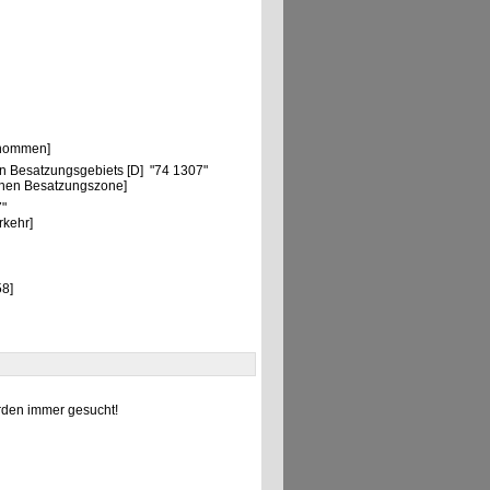
"
rnommen]
n Besatzungsgebiets [D] "74 1307"
chen Besatzungszone]
7"
rkehr]
8]
den immer gesucht!