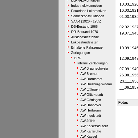
ELNA-Lokomotiven
10.03.192
Industrielokomotiven
16.03.192
Feuerlose Lokomotiven
Sonderkonstruktionen
01.03.193
SAAR (1920 - 1935)
DB-Bestand 1968
02.02.193
DR-Bestand 1970
19.07.194
Auslandsbestände
Lokbestandslisten
Erhaltene Fahrzeuge
10.09.194
Zerlegungen
BRD
12.09.194
Interne Zerlegungen
AW Braunschweig
07.09.194
AW Bremen
26.08.195
AW Darmstadt
23.11.195
AW Duisburg-Wedau
__.06.195
AW Eßlingen
AW Glückstadt
AW Göttingen
Fotos
AW Hannover
AW Heilbronn
AW Ingolstadt
AW Jülich
AW Kaiserslautern
AW Karlsruhe
AW Kassel