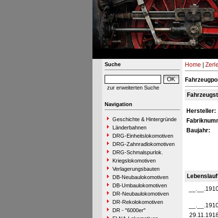
Suche
Home
|
Zerl
Fahrzeugpor
zur erweiterten Suche
Fahrzeugs
Navigation
Hersteller:
Geschichte & Hintergründe
Fabriknum
Länderbahnen
Baujahr:
DRG-Einheitslokomotiven
DRG-Zahnradlokomotiven
DRG-Schmalspurlok.
Kriegslokomotiven
Verlagerungsbauten
Lebenslauf
DB-Neubaulokomotiven
DB-Umbaulokomotiven
__.__.191
DR-Neubaulokomotiven
DR-Rekolokomotiven
__.__.191
DR - "6000er"
29.11.191