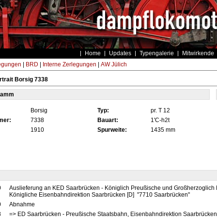
Home
Updates
Typengalerie
Mitwirkende
egungen
|
BRD
|
Interne Zerlegungen
|
AW Jülich
trait Borsig 7338
tamm
Borsig
Typ:
pr. T 12
mer:
7338
Bauart:
1'C-h2t
1910
Spurweite:
1435 mm
0
Auslieferung an KED Saarbrücken - Königlich Preußische und Großherzoglich
Königliche Eisenbahndirektion Saarbrücken [D] "7710 Saarbrücken"
0
Abnahme
8
=> ED Saarbrücken - Preußische Staatsbahn, Eisenbahndirektion Saarbrücke