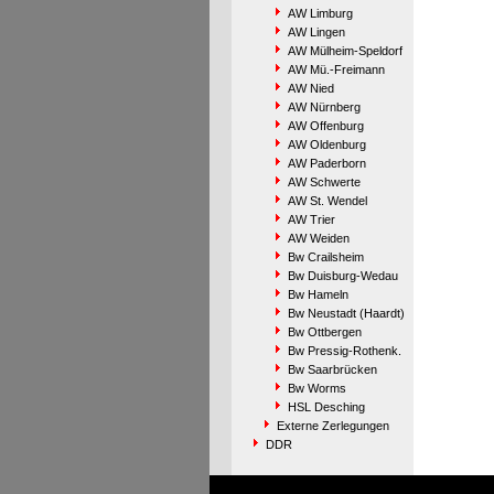
AW Limburg
AW Lingen
AW Mülheim-Speldorf
AW Mü.-Freimann
AW Nied
AW Nürnberg
AW Offenburg
AW Oldenburg
AW Paderborn
AW Schwerte
AW St. Wendel
AW Trier
AW Weiden
Bw Crailsheim
Bw Duisburg-Wedau
Bw Hameln
Bw Neustadt (Haardt)
Bw Ottbergen
Bw Pressig-Rothenk.
Bw Saarbrücken
Bw Worms
HSL Desching
Externe Zerlegungen
DDR