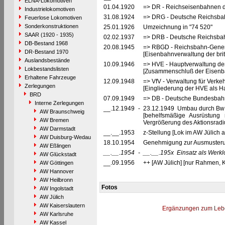
ELNA-Lokomotiven
01.04.1920
=> DR - Reichseisenbahnen d
Industrielokomotiven
31.08.1924
=> DRG - Deutsche Reichsbahn
Feuerlose Lokomotiven
Sonderkonstruktionen
25.01.1926
Umzeichnung in "74 520"
SAAR (1920 - 1935)
02.02.1937
=> DRB - Deutsche Reichsbah
DB-Bestand 1968
20.08.1945
=> RBGD - Reichsbahn-General
DR-Bestand 1970
[Eisenbahnverwaltung der brit
Auslandsbestände
10.09.1946
=> HVE - Hauptverwaltung de
Lokbestandslisten
[Zusammenschluß der Eisenba
Erhaltene Fahrzeuge
12.09.1948
=> VfV - Verwaltung für Verke
Zerlegungen
[Eingliederung der HVE als Ha
BRD
07.09.1949
=> DB - Deutsche Bundesbahn
Interne Zerlegungen
__.12.1949
-
23.12.1949 Umbau durch Bw O
AW Braunschweig
[behelfsmäßige Ausrüstung 
AW Bremen
Vergrößerung des Aktionsradi
AW Darmstadt
__.__.1953
z-Stellung [Lok im AW Jülich a
AW Duisburg-Wedau
18.10.1954
Genehmigung zur Ausmusterun
AW Eßlingen
__.__.1954
-
__.__.195x
Einsatz als Werkl
AW Glückstadt
__.09.1956
++ [AW Jülich] [nur Rahmen, K
AW Göttingen
AW Hannover
AW Heilbronn
Fotos
AW Ingolstadt
AW Jülich
AW Kaiserslautern
Ergänzungen zum Leb
AW Karlsruhe
AW Kassel