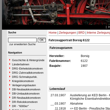
Suche
Home
|
Zerlegungen
|
BRD
|
Interne Zerlegun
Fahrzeugportrait Borsig 6122
zur erweiterten Suche
Fahrzeugstamm
Navigation
Hersteller:
Borsig
Geschichte & Hintergründe
Fabriknummer:
6122
Länderbahnen
Baujahr:
1907
DRG-Einheitslokomotiven
DRG-Zahnradlokomotiven
DRG-Schmalspurlok.
Kriegslokomotiven
Verlagerungsbauten
Lebenslauf
DB-Neubaulokomotiven
DB-Umbaulokomotiven
27.03.1907
Auslieferung an KED Berlin -
DR-Neubaulokomotiven
Königliche Eisenbahndirektion
DR-Rekolokomotiven
__.03.1907
Abnahme
DR - "6000er"
__.11.1918
=> ED Berlin - Preußische Sta