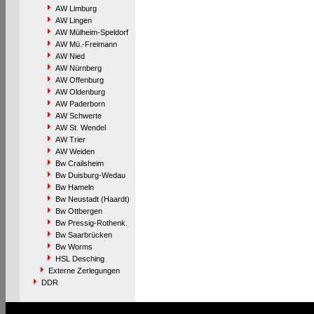
AW Limburg
AW Lingen
AW Mülheim-Speldorf
AW Mü.-Freimann
AW Nied
AW Nürnberg
AW Offenburg
AW Oldenburg
AW Paderborn
AW Schwerte
AW St. Wendel
AW Trier
AW Weiden
Bw Crailsheim
Bw Duisburg-Wedau
Bw Hameln
Bw Neustadt (Haardt)
Bw Ottbergen
Bw Pressig-Rothenk.
Bw Saarbrücken
Bw Worms
HSL Desching
Externe Zerlegungen
DDR