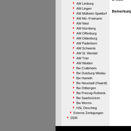
AW Limburg
AW Lingen
Bemerkung
AW Mülheim-Speldorf
AW Mü.-Freimann
AW Nied
AW Nürnberg
AW Offenburg
AW Oldenburg
AW Paderborn
AW Schwerte
AW St. Wendel
AW Trier
AW Weiden
Bw Crailsheim
Bw Duisburg-Wedau
Bw Hameln
Bw Neustadt (Haardt)
Bw Ottbergen
Bw Pressig-Rothenk.
Bw Saarbrücken
Bw Worms
HSL Desching
Externe Zerlegungen
DDR