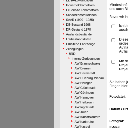
ELNA-Lokomotiven
Mindestanfo
Industrielokomotiven
uns auch Bi
Feuerlose Lokomotiven
Sonderkonstruktionen
Bevor wir I
SAAR (1920 - 1935)
DB-Bestand 1968
Ich b
DR-Bestand 1970
ausdr
Auslandsbestände
Lokbestandslisten
Diese
größe
Erhaltene Fahrzeuge
Aufn
Zerlegungen
Aufli
BRD
Interne Zerlegungen
Mit d
AW Braunschweig
Proje
AW Bremen
Proje
AW Darmstadt
AW Duisburg-Wedau
Sie haben j
AW Eßlingen
Fragen hier
AW Glückstadt
AW Göttingen
Fotodatei:
AW Hannover
AW Heilbronn
AW Ingolstadt
Datum / Ort
AW Jülich
AW Kaiserslautern
Fotograf:
AW Karlsruhe
AW Kassel
E-Mail: