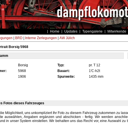
Home
Updates
Typengalerie
Mitwirkende
egungen
|
BRD
|
Interne Zerlegungen
|
AW Jülich
trait Borsig 5968
tamm
Borsig
Typ:
pr. T 12
mer:
5968
Bauart:
1'C-h2t
1906
Spurweite:
1435 mm
es Fotos dieses Fahrzeuges
die Möglichkeit, uns unkompliziert Ihr Foto zu diesem Fahrzeug zukommen zu lassen
tte auswählen, Angaben ergänzen und abschicken - fertig. Wir werden anschli
und in unser System einstellen. Wir behalten uns das Recht vor, eine Auswahl zu t