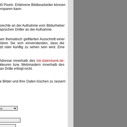
00 Pixeln. Erfahrene Bildbearbeiter können
ersparen kann.
gsrechte an der Aufnahme vom Bildurheber
nsprüchen Dritter an der Aufnahme.
nen thematisch gefilterten Ausschnitt einer
lären Sie sich einverstanden, dass die
etzt oder künftig zu sehen sein wird. Eine
-Adresse innerhalb des
lok-datenbank.de
-
akteuren bzw. Webmastern innerhalb des
 Dritte erfolgt nicht.
e Bilder und Ihre Daten löschen zu lassen!