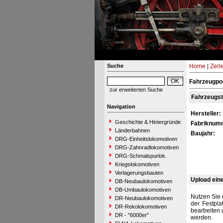
Suche
Home
|
Zerl
Fahrzeugpor
zur erweiterten Suche
Fahrzeugs
Navigation
Hersteller:
Geschichte & Hintergründe
Fabriknum
Länderbahnen
Baujahr:
DRG-Einheitslokomotiven
DRG-Zahnradlokomotiven
DRG-Schmalspurlok.
Kriegslokomotiven
Verlagerungsbauten
Upload ein
DB-Neubaulokomotiven
DB-Umbaulokomotiven
Nutzen Sie 
DR-Neubaulokomotiven
der Festpla
DR-Rekolokomotiven
bearbeiten 
DR - "6000er"
werden.