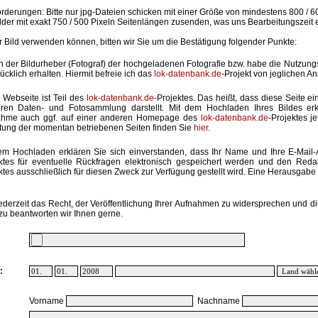
rderungen: Bitte nur jpg-Dateien schicken mit einer Größe von mindestens 800 / 6
lder mit exakt 750 / 500 Pixeln Seitenlängen zusenden, was uns Bearbeitungszeit 
hr Bild verwenden können, bitten wir Sie um die Bestätigung folgender Punkte:
in der Bildurheber (Fotograf) der hochgeladenen Fotografie bzw. habe die Nutzun
ücklich erhalten. Hiermit befreie ich das
lok-datenbank.de
-Projekt von jeglichen A
 Webseite ist Teil des
lok-datenbank.de
-Projektes. Das heißt, dass diese Seite ei
ren Daten- und Fotosammlung darstellt. Mit dem Hochladen Ihres Bildes erk
ahme auch ggf. auf einer anderen Homepage des
lok-datenbank.de
-Projektes j
stung der momentan betriebenen Seiten finden Sie
hier
.
em Hochladen erklären Sie sich einverstanden, dass Ihr Name und Ihre E-Mail
ktes für eventuelle Rückfragen elektronisch gespeichert werden und den Red
ktes ausschließlich für diesen Zweck zur Verfügung gestellt wird. Eine Herausgabe an
ederzeit das Recht, der Veröffentlichung Ihrer Aufnahmen zu widersprechen und di
zu beantworten wir Ihnen gerne.
:
Vorname
Nachname