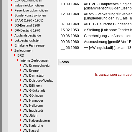
ELNA-Lokomotiven
10.09.1946
=> HVE - Hauptverwaltung de
Industrielokomotiven
[Zusammenschluß der Eisenba
Feuerlose Lokomotiven
12.09.1948
=> VfV - Verwaltung für Verke
Sonderkonstruktionen
[Eingliederung der HVE als Ha
SAAR (1920 - 1935)
07.09.1949
=> DB - Deutsche Bundesbah
DB-Bestand 1968
15.02.1953
z-Stellung [Lok ohne Tender 
DR-Bestand 1970
Auslandsbestände
09.06.1960
Genehmigung zur Ausmusteru
Lokbestandslisten
09.06.1960
Ausmusterung [gemäß Verf. B
Erhaltene Fahrzeuge
__.06.1960
++ [AW Ingolstadt] [Lok am 13
Zerlegungen
BRD
Interne Zerlegungen
Fotos
AW Braunschweig
AW Bremen
Ergänzungen zum Leb
AW Darmstadt
AW Duisburg-Wedau
AW Eßlingen
AW Glückstadt
AW Göttingen
AW Hannover
AW Heilbronn
AW Ingolstadt
AW Jülich
AW Kaiserslautern
AW Karlsruhe
AW Kassel