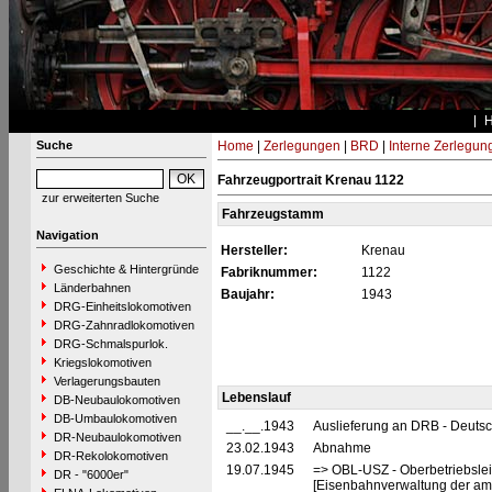
Suche
Home
|
Zerlegungen
|
BRD
|
Interne Zerlegun
Fahrzeugportrait Krenau 1122
zur erweiterten Suche
Fahrzeugstamm
Navigation
Hersteller:
Krenau
Geschichte & Hintergründe
Fabriknummer:
1122
Länderbahnen
Baujahr:
1943
DRG-Einheitslokomotiven
DRG-Zahnradlokomotiven
DRG-Schmalspurlok.
Kriegslokomotiven
Verlagerungsbauten
Lebenslauf
DB-Neubaulokomotiven
DB-Umbaulokomotiven
__.__.1943
Auslieferung an DRB - Deuts
DR-Neubaulokomotiven
23.02.1943
Abnahme
DR-Rekolokomotiven
19.07.1945
=> OBL-USZ - Oberbetriebslei
DR - "6000er"
[Eisenbahnverwaltung der ame