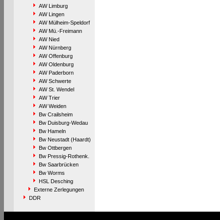
AW Limburg
AW Lingen
AW Mülheim-Speldorf
AW Mü.-Freimann
AW Nied
AW Nürnberg
AW Offenburg
AW Oldenburg
AW Paderborn
AW Schwerte
AW St. Wendel
AW Trier
AW Weiden
Bw Crailsheim
Bw Duisburg-Wedau
Bw Hameln
Bw Neustadt (Haardt)
Bw Ottbergen
Bw Pressig-Rothenk.
Bw Saarbrücken
Bw Worms
HSL Desching
Externe Zerlegungen
DDR