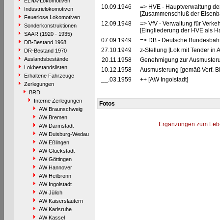
ELNA-Lokomotiven
10.09.1946
=> HVE - Hauptverwaltung de
Industrielokomotiven
[Zusammenschluß der Eisenba
Feuerlose Lokomotiven
12.09.1948
=> VfV - Verwaltung für Verke
Sonderkonstruktionen
[Eingliederung der HVE als Ha
SAAR (1920 - 1935)
07.09.1949
=> DB - Deutsche Bundesbahn
DB-Bestand 1968
27.10.1949
z-Stellung [Lok mit Tender in
DR-Bestand 1970
Auslandsbestände
20.11.1958
Genehmigung zur Ausmusteru
Lokbestandslisten
10.12.1958
Ausmusterung [gemäß Verf. B
Erhaltene Fahrzeuge
__.03.1959
++ [AW Ingolstadt]
Zerlegungen
BRD
Interne Zerlegungen
Fotos
AW Braunschweig
AW Bremen
Ergänzungen zum Leb
AW Darmstadt
AW Duisburg-Wedau
AW Eßlingen
AW Glückstadt
AW Göttingen
AW Hannover
AW Heilbronn
AW Ingolstadt
AW Jülich
AW Kaiserslautern
AW Karlsruhe
AW Kassel