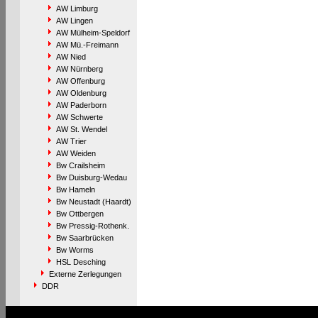
AW Limburg
AW Lingen
AW Mülheim-Speldorf
AW Mü.-Freimann
AW Nied
AW Nürnberg
AW Offenburg
AW Oldenburg
AW Paderborn
AW Schwerte
AW St. Wendel
AW Trier
AW Weiden
Bw Crailsheim
Bw Duisburg-Wedau
Bw Hameln
Bw Neustadt (Haardt)
Bw Ottbergen
Bw Pressig-Rothenk.
Bw Saarbrücken
Bw Worms
HSL Desching
Externe Zerlegungen
DDR