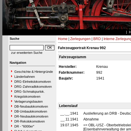
Suche
Home
|
Zerlegungen
|
BRD
|
Interne Zerlegun
Fahrzeugportrait Krenau 992
zur erweiterten Suche
Fahrzeugstamm
Navigation
Hersteller:
Krenau
Geschichte & Hintergründe
Fabriknummer:
992
Länderbahnen
Baujahr:
1941
DRG-Einheitslokomotiven
DRG-Zahnradlokomotiven
DRG-Schmalspurlok.
Kriegslokomotiven
Verlagerungsbauten
Lebenslauf
DB-Neubaulokomotiven
DB-Umbaulokomotiven
__.__.1941
Auslieferung an DRB - Deuts
DR-Neubaulokomotiven
__.11.1941
Abnahme
DR-Rekolokomotiven
19.07.1945
=> OBL-USZ - Oberbetriebslei
DR - "6000er"
[Eisenbahnverwaltung der ame