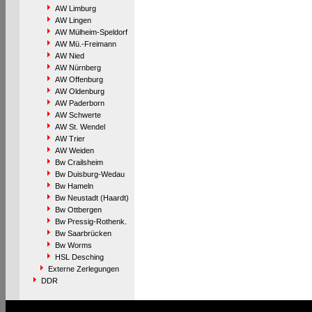
AW Limburg
AW Lingen
AW Mülheim-Speldorf
AW Mü.-Freimann
AW Nied
AW Nürnberg
AW Offenburg
AW Oldenburg
AW Paderborn
AW Schwerte
AW St. Wendel
AW Trier
AW Weiden
Bw Crailsheim
Bw Duisburg-Wedau
Bw Hameln
Bw Neustadt (Haardt)
Bw Ottbergen
Bw Pressig-Rothenk.
Bw Saarbrücken
Bw Worms
HSL Desching
Externe Zerlegungen
DDR