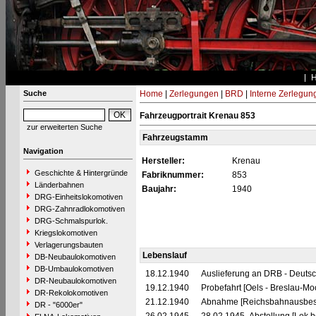
Suche
Home
|
Zerlegungen
|
BRD
|
Interne Zerlegun
Fahrzeugportrait Krenau 853
zur erweiterten Suche
Fahrzeugstamm
Navigation
Hersteller:
Krenau
Geschichte & Hintergründe
Fabriknummer:
853
Länderbahnen
Baujahr:
1940
DRG-Einheitslokomotiven
DRG-Zahnradlokomotiven
DRG-Schmalspurlok.
Kriegslokomotiven
Verlagerungsbauten
Lebenslauf
DB-Neubaulokomotiven
DB-Umbaulokomotiven
18.12.1940
Auslieferung an DRB - Deuts
DR-Neubaulokomotiven
19.12.1940
Probefahrt [Oels - Breslau-Mo
DR-Rekolokomotiven
21.12.1940
Abnahme [Reichsbahnausbes
DR - "6000er"