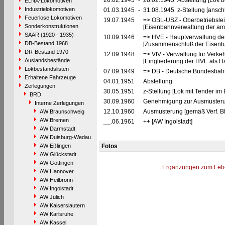
26.02.1945
-
28.02.1945 Abstellung [Lok be
ELNA-Lokomotiven
Industrielokomotiven
01.03.1945
-
31.08.1945 z-Stellung [ansch
Feuerlose Lokomotiven
19.07.1945
=> OBL-USZ - Oberbetriebslei
Sonderkonstruktionen
[Eisenbahnverwaltung der ame
SAAR (1920 - 1935)
10.09.1946
=> HVE - Hauptverwaltung de
DB-Bestand 1968
[Zusammenschluß der Eisenba
DR-Bestand 1970
12.09.1948
=> VfV - Verwaltung für Verke
Auslandsbestände
[Eingliederung der HVE als Ha
Lokbestandslisten
07.09.1949
=> DB - Deutsche Bundesbahn
Erhaltene Fahrzeuge
04.01.1951
Abstellung
Zerlegungen
30.05.1951
z-Stellung [Lok mit Tender i
BRD
30.09.1960
Genehmigung zur Ausmusteru
Interne Zerlegungen
12.10.1960
Ausmusterung [gemäß Verf. B
AW Braunschweig
AW Bremen
__.06.1961
++ [AW Ingolstadt]
AW Darmstadt
AW Duisburg-Wedau
AW Eßlingen
Fotos
AW Glückstadt
AW Göttingen
Ergänzungen zum Leb
AW Hannover
AW Heilbronn
AW Ingolstadt
AW Jülich
AW Kaiserslautern
AW Karlsruhe
AW Kassel