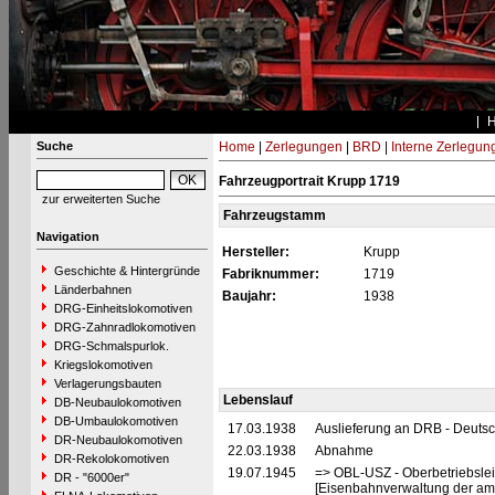
Suche
Home
|
Zerlegungen
|
BRD
|
Interne Zerlegun
Fahrzeugportrait Krupp 1719
zur erweiterten Suche
Fahrzeugstamm
Navigation
Hersteller:
Krupp
Geschichte & Hintergründe
Fabriknummer:
1719
Länderbahnen
Baujahr:
1938
DRG-Einheitslokomotiven
DRG-Zahnradlokomotiven
DRG-Schmalspurlok.
Kriegslokomotiven
Verlagerungsbauten
Lebenslauf
DB-Neubaulokomotiven
DB-Umbaulokomotiven
17.03.1938
Auslieferung an DRB - Deuts
DR-Neubaulokomotiven
22.03.1938
Abnahme
DR-Rekolokomotiven
19.07.1945
=> OBL-USZ - Oberbetriebslei
DR - "6000er"
[Eisenbahnverwaltung der ame