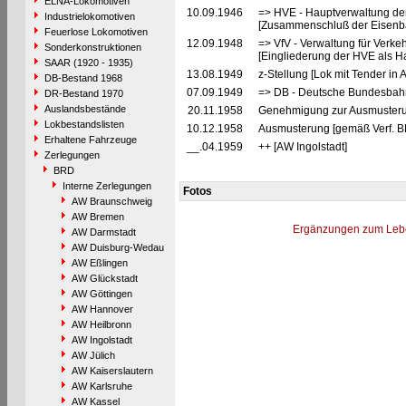
ELNA-Lokomotiven
10.09.1946
=> HVE - Hauptverwaltung de
Industrielokomotiven
[Zusammenschluß der Eisenba
Feuerlose Lokomotiven
12.09.1948
=> VfV - Verwaltung für Verke
Sonderkonstruktionen
[Eingliederung der HVE als Ha
SAAR (1920 - 1935)
13.08.1949
z-Stellung [Lok mit Tender in
DB-Bestand 1968
07.09.1949
=> DB - Deutsche Bundesbahn
DR-Bestand 1970
Auslandsbestände
20.11.1958
Genehmigung zur Ausmusteru
Lokbestandslisten
10.12.1958
Ausmusterung [gemäß Verf. B
Erhaltene Fahrzeuge
__.04.1959
++ [AW Ingolstadt]
Zerlegungen
BRD
Interne Zerlegungen
Fotos
AW Braunschweig
AW Bremen
Ergänzungen zum Leb
AW Darmstadt
AW Duisburg-Wedau
AW Eßlingen
AW Glückstadt
AW Göttingen
AW Hannover
AW Heilbronn
AW Ingolstadt
AW Jülich
AW Kaiserslautern
AW Karlsruhe
AW Kassel