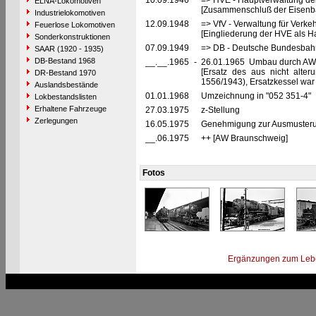
10.09.1946
=> HVE - Hauptverwaltung de
ELNA-Lokomotiven
[Zusammenschluß der Eisenba
Industrielokomotiven
12.09.1948
=> VfV - Verwaltung für Verke
Feuerlose Lokomotiven
[Eingliederung der HVE als Ha
Sonderkonstruktionen
07.09.1949
=> DB - Deutsche Bundesbah
SAAR (1920 - 1935)
DB-Bestand 1968
__.__.1965
-
26.01.1965 Umbau durch AW
[Ersatz des aus nicht alter
DR-Bestand 1970
1556/1943), Ersatzkessel war 
Auslandsbestände
01.01.1968
Umzeichnung in "052 351-4"
Lokbestandslisten
Erhaltene Fahrzeuge
27.03.1975
z-Stellung
Zerlegungen
16.05.1975
Genehmigung zur Ausmusterun
__.06.1975
++ [AW Braunschweig]
Fotos
Ergänzungen zum Leb