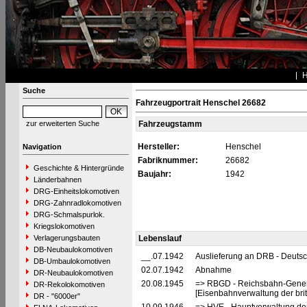
Suche
Fahrzeugportrait Henschel 26682
zur erweiterten Suche
Fahrzeugstamm
Hersteller:
Henschel
Navigation
Fabriknummer:
26682
Geschichte & Hintergründe
Baujahr:
1942
Länderbahnen
DRG-Einheitslokomotiven
DRG-Zahnradlokomotiven
DRG-Schmalspurlok.
Kriegslokomotiven
Verlagerungsbauten
Lebenslauf
DB-Neubaulokomotiven
__.07.1942
Auslieferung an DRB - Deuts
DB-Umbaulokomotiven
02.07.1942
Abnahme
DR-Neubaulokomotiven
20.08.1945
=> RBGD - Reichsbahn-General
DR-Rekolokomotiven
[Eisenbahnverwaltung der brit
DR - "6000er"