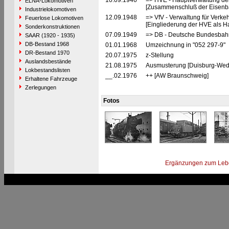
10.09.1946
=> HVE - Hauptverwaltung de
ELNA-Lokomotiven
[Zusammenschluß der Eisenba
Industrielokomotiven
12.09.1948
=> VfV - Verwaltung für Verke
Feuerlose Lokomotiven
[Eingliederung der HVE als Ha
Sonderkonstruktionen
07.09.1949
=> DB - Deutsche Bundesbah
SAAR (1920 - 1935)
DB-Bestand 1968
01.01.1968
Umzeichnung in "052 297-9"
DR-Bestand 1970
20.07.1975
z-Stellung
Auslandsbestände
21.08.1975
Ausmusterung [Duisburg-Weda
Lokbestandslisten
__.02.1976
++ [AW Braunschweig]
Erhaltene Fahrzeuge
Zerlegungen
Fotos
Ergänzungen zum Leb