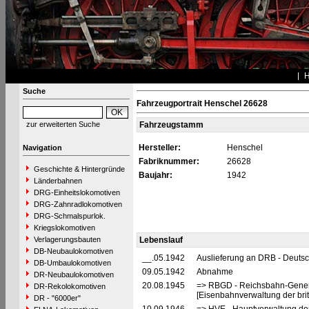
Suche
Fahrzeugportrait Henschel 26628
zur erweiterten Suche
Fahrzeugstamm
Hersteller:
Henschel
Navigation
Fabriknummer:
26628
Geschichte & Hintergründe
Baujahr:
1942
Länderbahnen
DRG-Einheitslokomotiven
DRG-Zahnradlokomotiven
DRG-Schmalspurlok.
Kriegslokomotiven
Verlagerungsbauten
Lebenslauf
DB-Neubaulokomotiven
__.05.1942
Auslieferung an DRB - Deuts
DB-Umbaulokomotiven
09.05.1942
Abnahme
DR-Neubaulokomotiven
20.08.1945
=> RBGD - Reichsbahn-General
DR-Rekolokomotiven
[Eisenbahnverwaltung der brit
DR - "6000er"