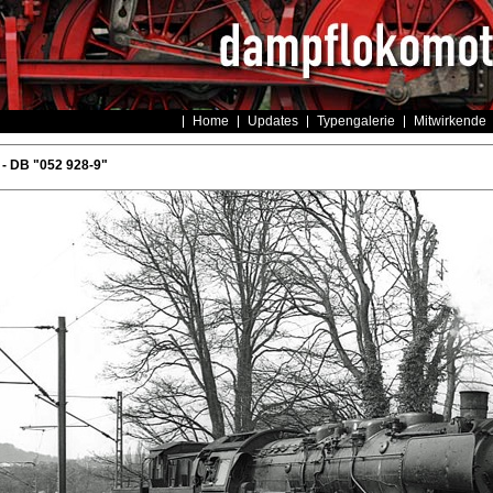
Home
Updates
Typengalerie
Mitwirkende
- DB "052 928-9"