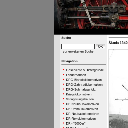
Suche
Škoda 1340 
zur erweiterten Suche
Navigation
Geschichte & Hintergründe
Länderbahnen
DRG-Einheitslokomotiven
DRG-Zahnradlokomotiven
DRG-Schmalspurlok.
Kriegslokomotiven
Verlagerungsbauten
DB-Neubaulokomotiven
DB-Umbaulokomotiven
DR-Neubaulokomotiven
DR-Rekolokomotiven
DR - "6000er"