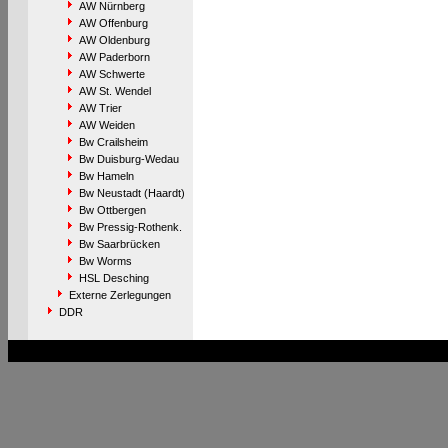
AW Nürnberg
AW Offenburg
AW Oldenburg
AW Paderborn
AW Schwerte
AW St. Wendel
AW Trier
AW Weiden
Bw Crailsheim
Bw Duisburg-Wedau
Bw Hameln
Bw Neustadt (Haardt)
Bw Ottbergen
Bw Pressig-Rothenk.
Bw Saarbrücken
Bw Worms
HSL Desching
Externe Zerlegungen
DDR