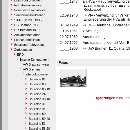
ELNA-Lokomotiven
__.__.1947
an HVE - Hauptverwaltung de
Industrielokomotiven
[Zusammenschluß der Eisenba
[Rückgabe]
Feuerlose Lokomotiven
Sonderkonstruktionen
12.09.1948
=> VfV - Verwaltung für Verke
[Eingliederung der HVE als Ha
SAAR (1920 - 1935)
DB-Bestand 1968
07.09.1949
=> DB - Deutsche Bundesbah
DR-Bestand 1970
19.06.1961
z-Stellung
Auslandsbestände
12.07.1962
Ausmusterung
Lokbestandslisten
24.07.1962
Ausmusterung [gemäß Verf. B
Erhaltene Fahrzeuge
__.__.1963
++ [AW Bremen] [1. Quartal 19
Zerlegungen
BRD
Interne Zerlegungen
Fotos
AW Braunschweig
AW Bremen
alte Loknummer
Baureihe 01
Baureihe 03
Baureihe 03.10
Baureihe 24
Ergänzungen zum Leb
Baureihe 38.10
Baureihe 41
Baureihe 44
Baureihe 50
Baureihe 50.40
Baureihe 52
Baureihe 56.20