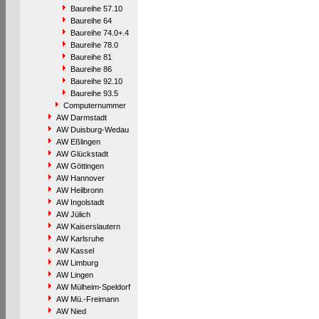
Baureihe 57.10
Baureihe 64
Baureihe 74.0+.4
Baureihe 78.0
Baureihe 81
Baureihe 86
Baureihe 92.10
Baureihe 93.5
Computernummer
AW Darmstadt
AW Duisburg-Wedau
AW Eßlingen
AW Glückstadt
AW Göttingen
AW Hannover
AW Heilbronn
AW Ingolstadt
AW Jülich
AW Kaiserslautern
AW Karlsruhe
AW Kassel
AW Limburg
AW Lingen
AW Mülheim-Speldorf
AW Mü.-Freimann
AW Nied