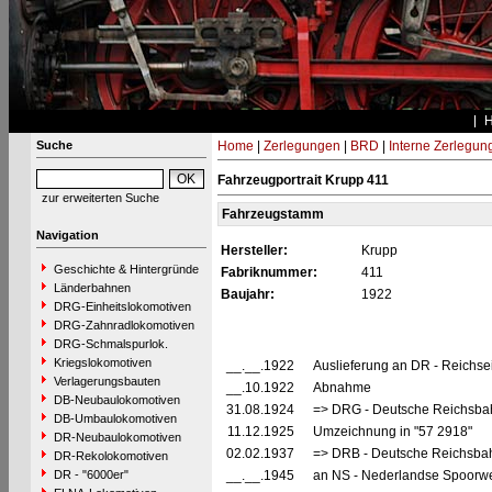
Suche
Home
|
Zerlegungen
|
BRD
|
Interne Zerlegun
Fahrzeugportrait Krupp 411
zur erweiterten Suche
Fahrzeugstamm
Navigation
Hersteller:
Krupp
Geschichte & Hintergründe
Fabriknummer:
411
Länderbahnen
Baujahr:
1922
DRG-Einheitslokomotiven
DRG-Zahnradlokomotiven
DRG-Schmalspurlok.
Kriegslokomotiven
__.__.1922
Auslieferung an DR - Reichs
Verlagerungsbauten
__.10.1922
Abnahme
DB-Neubaulokomotiven
31.08.1924
=> DRG - Deutsche Reichsbah
DB-Umbaulokomotiven
11.12.1925
Umzeichnung in "57 2918"
DR-Neubaulokomotiven
02.02.1937
=> DRB - Deutsche Reichsbah
DR-Rekolokomotiven
DR - "6000er"
__.__.1945
an NS - Nederlandse Spoorwe