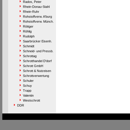
Rados, Peter
Rhein-Donau-Stahl
Rhein-Ruhr
Rohstoffverw. A'burg
Rohstoffverw. Münch.
Röttger
Röhlig
Rudolph
Saarbrücker Eisenh.
Schmidt
Schneid- und Pressb.
Schrottag
Schrotthandel D'dorf
Schrott GmbH
Schrott & Nutzeisen
Schrottverwertung
Schuler
Schuy
Trapp
Valentin
Westschrott
DDR