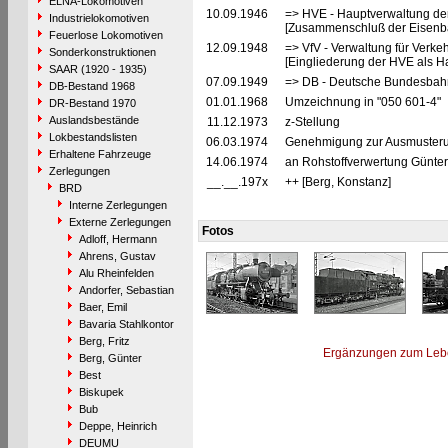
ELNA-Lokomotiven
10.09.1946
=> HVE - Hauptverwaltung de
Industrielokomotiven
[Zusammenschluß der Eisenba
Feuerlose Lokomotiven
12.09.1948
=> VfV - Verwaltung für Verke
Sonderkonstruktionen
[Eingliederung der HVE als Ha
SAAR (1920 - 1935)
07.09.1949
=> DB - Deutsche Bundesbahn
DB-Bestand 1968
01.01.1968
Umzeichnung in "050 601-4"
DR-Bestand 1970
Auslandsbestände
11.12.1973
z-Stellung
Lokbestandslisten
06.03.1974
Genehmigung zur Ausmusterun
Erhaltene Fahrzeuge
14.06.1974
an Rohstoffverwertung Günter 
Zerlegungen
__.__.197x
++ [Berg, Konstanz]
BRD
Interne Zerlegungen
Externe Zerlegungen
Fotos
Adloff, Hermann
Ahrens, Gustav
Alu Rheinfelden
Andorfer, Sebastian
Baer, Emil
Bavaria Stahlkontor
Berg, Fritz
Ergänzungen zum Leb
Berg, Günter
Best
Biskupek
Bub
Deppe, Heinrich
DEUMU