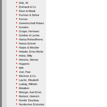
Dölz, W.
Eckhardt & Co
Eisen & Metall
Fechner & Söhne
Ferrum
Gewerkschaft Robert
Gondert
Gröger, Hermann
Günther & Lochte
Hansa Rohstoffverw.
Hansa Schrott
Harjes & Weckler
Hebeler, Ernst-Moritz
Heine, Willy
Hinrichs, Werner
Huppertz
IWK
Jost, Paul
Klöckner & Co.
Layritz, Elisabeth
Ludwig, Wilhelm
Metallum
Metzger, Karl-Ernst
Morlock, Heinrich
Norddt. Eisenbau
Nordisches Erzkontor