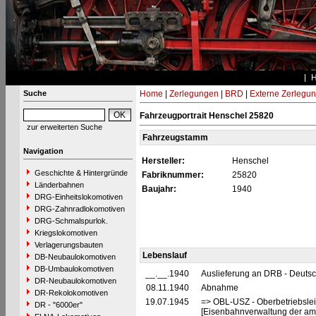
Suche
Home
|
Zerlegungen
|
BRD
|
Externe Zerlegu
Fahrzeugportrait Henschel 25820
zur erweiterten Suche
Fahrzeugstamm
Navigation
Hersteller:
Henschel
Geschichte & Hintergründe
Fabriknummer:
25820
Länderbahnen
Baujahr:
1940
DRG-Einheitslokomotiven
DRG-Zahnradlokomotiven
DRG-Schmalspurlok.
Kriegslokomotiven
Verlagerungsbauten
Lebenslauf
DB-Neubaulokomotiven
DB-Umbaulokomotiven
__.__.1940
Auslieferung an DRB - Deuts
DR-Neubaulokomotiven
08.11.1940
Abnahme
DR-Rekolokomotiven
19.07.1945
=> OBL-USZ - Oberbetriebslei
DR - "6000er"
[Eisenbahnverwaltung der ame