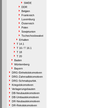
SWDE
DDR
Belgien
Frankreich
Luxemburg
Österreich
Polen
Sowjetunion
Tschechoslowakei
Erhalten
T 14.1
T 16 / T 16.1
T 18
T 20
Baden
Württemberg
Bayern
DRG-Einheitslokomotiven
DRG-Zahnradlokomotiven
DRG-Schmalspurlok.
Kriegslokomotiven
Verlagerungsbauten
DB-Neubaulokomotiven
DB-Umbaulokomotiven
DR-Neubaulokomotiven
DR-Rekolokomotiven