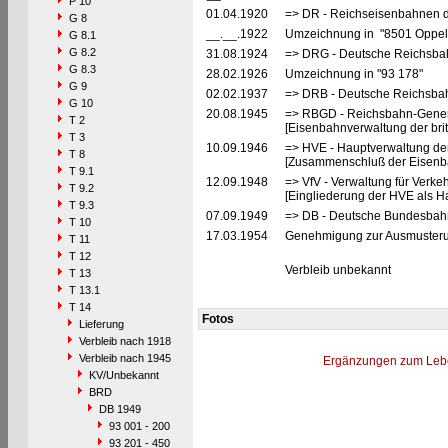
P 10
01.04.1920
=> DR - Reichseisenbahnen d
G 8
__.__.1922
Umzeichnung in "8501 Oppe
G 8.1
G 8.2
31.08.1924
=> DRG - Deutsche Reichsbah
G 8.3
28.02.1926
Umzeichnung in "93 178"
G 9
02.02.1937
=> DRB - Deutsche Reichsbah
G 10
20.08.1945
=> RBGD - Reichsbahn-General
T 2
[Eisenbahnverwaltung der brit
T 3
10.09.1946
=> HVE - Hauptverwaltung de
T 8
[Zusammenschluß der Eisenba
T 9.1
12.09.1948
=> VfV - Verwaltung für Verke
T 9.2
[Eingliederung der HVE als Ha
T 9.3
07.09.1949
=> DB - Deutsche Bundesbahn
T 10
17.03.1954
Genehmigung zur Ausmusterun
T 11
T 12
Verbleib unbekannt
T 13
T 13.1
T 14
Fotos
Lieferung
Verbleib nach 1918
Verbleib nach 1945
Ergänzungen zum Leb
KV/Unbekannt
BRD
DB 1949
93 001 - 200
93 201 - 450