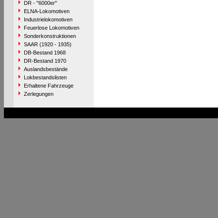
DR - "6000er"
ELNA-Lokomotiven
Industrielokomotiven
Feuerlose Lokomotiven
Sonderkonstruktionen
SAAR (1920 - 1935)
DB-Bestand 1968
DR-Bestand 1970
Auslandsbestände
Lokbestandslisten
Erhaltene Fahrzeuge
Zerlegungen