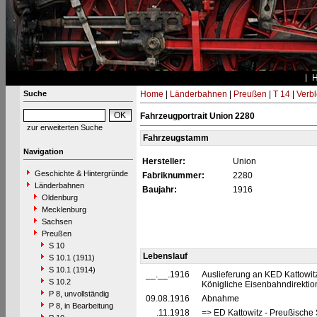
Suche
Home
|
Länderbahnen
|
Preußen
|
T 14
|
Verbl
Fahrzeugportrait Union 2280
zur erweiterten Suche
Fahrzeugstamm
Navigation
Hersteller:
Union
Geschichte & Hintergründe
Fabriknummer:
2280
Länderbahnen
Baujahr:
1916
Oldenburg
Mecklenburg
Sachsen
Preußen
S 10
Lebenslauf
S 10.1 (1911)
S 10.1 (1914)
__.__.1916
Auslieferung an KED Kattowit
S 10.2
Königliche Eisenbahndirektion
P 8, unvollständig
09.08.1916
Abnahme
P 8, in Bearbeitung
__.11.1918
=> ED Kattowitz - Preußische 