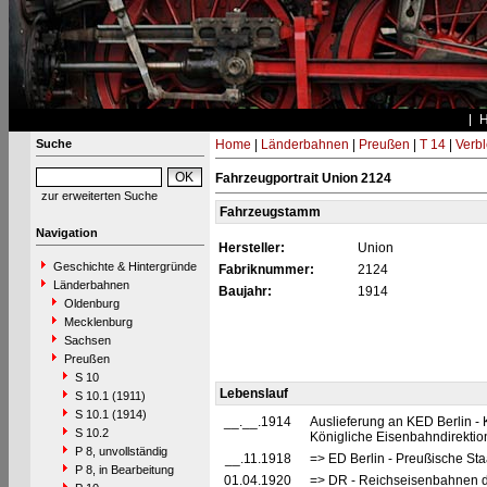
Suche
Home
|
Länderbahnen
|
Preußen
|
T 14
|
Verbl
Fahrzeugportrait Union 2124
zur erweiterten Suche
Fahrzeugstamm
Navigation
Hersteller:
Union
Geschichte & Hintergründe
Fabriknummer:
2124
Länderbahnen
Baujahr:
1914
Oldenburg
Mecklenburg
Sachsen
Preußen
S 10
Lebenslauf
S 10.1 (1911)
S 10.1 (1914)
__.__.1914
Auslieferung an KED Berlin -
S 10.2
Königliche Eisenbahndirektion
P 8, unvollständig
__.11.1918
=> ED Berlin - Preußische Sta
P 8, in Bearbeitung
01.04.1920
=> DR - Reichseisenbahnen d