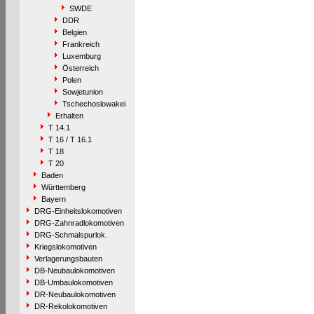
SWDE
DDR
Belgien
Frankreich
Luxemburg
Österreich
Polen
Sowjetunion
Tschechoslowakei
Erhalten
T 14.1
T 16 / T 16.1
T 18
T 20
Baden
Württemberg
Bayern
DRG-Einheitslokomotiven
DRG-Zahnradlokomotiven
DRG-Schmalspurlok.
Kriegslokomotiven
Verlagerungsbauten
DB-Neubaulokomotiven
DB-Umbaulokomotiven
DR-Neubaulokomotiven
DR-Rekolokomotiven