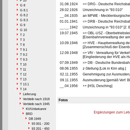
P 10
31.08.1924
=> DRG - Deutsche Reichsbahn
G 8
28.02.1926
Umzeichnung in "93 010"
G 8.1
G 8.2
__.04.1935
an MFWE - Mecklenburgische 
G 8.3
01.01.1941
=> DRB - Deutsche Reichsbahn
G 9
__.__.1942
Umzeichnung in "93 010" [2. 
G 10
19.07.1945
=> OBL-USZ - Oberbetriebslei
T 2
[Eisenbahnverwaltung der ame
T 3
10.09.1946
=> HVE - Hauptverwaltung de
T 8
[Zusammenschluß der Eisenba
T 9.1
12.09.1948
=> VfV - Verwaltung für Verke
T 9.2
[Eingliederung der HVE als Ha
T 9.3
07.09.1949
=> DB - Deutsche Bundesbahn
T 10
08.06.1955
z-Stellung [Lok in Kirn abg.]
T 11
02.11.1955
Genehmigung zur Ausmusterun
T 12
T 13
09.11.1955
Ausmusterung [gemäß Verf. B
T 13.1
__.04.1956
++ [HSL Desching]
T 14
Lieferung
Verbleib nach 1918
Fotos
Verbleib nach 1945
KV/Unbekannt
Ergänzungen zum Leb
BRD
DB 1949
93 001 - 200
93 201 - 450