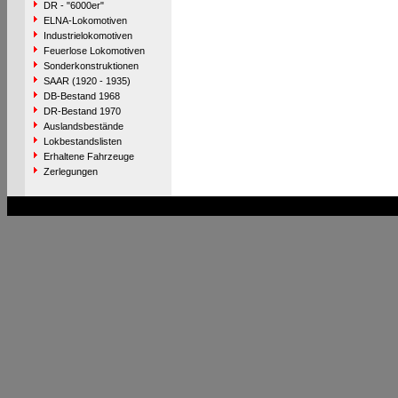
DR - "6000er"
ELNA-Lokomotiven
Industrielokomotiven
Feuerlose Lokomotiven
Sonderkonstruktionen
SAAR (1920 - 1935)
DB-Bestand 1968
DR-Bestand 1970
Auslandsbestände
Lokbestandslisten
Erhaltene Fahrzeuge
Zerlegungen