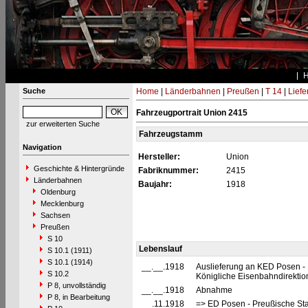
Suche
Home
|
Länderbahnen
|
Preußen
|
T 14
|
Liefe
Fahrzeugportrait Union 2415
zur erweiterten Suche
Fahrzeugstamm
Navigation
Hersteller:
Union
Geschichte & Hintergründe
Fabriknummer:
2415
Länderbahnen
Baujahr:
1918
Oldenburg
Mecklenburg
Sachsen
Preußen
S 10
Lebenslauf
S 10.1 (1911)
S 10.1 (1914)
__.__.1918
Auslieferung an KED Posen - 
S 10.2
Königliche Eisenbahndirekti
P 8, unvollständig
__.__.1918
Abnahme
P 8, in Bearbeitung
__.11.1918
=> ED Posen - Preußische St