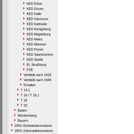
KED Erfurt
KED Essen
KED Halle
KED Hannover
KED Kattowitz
KED Königsberg
KED Magdeburg
KED Mainz
KED Münster
KED Posen
KED Saarbrücken
KED Stettin
EL Straßburg
FVE
Verbleib nach 1918
Verbleib nach 1945
Erhalten
T 14.1
T 16 / T 16.1
T 18
T 20
Baden
Württemberg
Bayern
DRG-Einheitslokomotiven
DRG-Zahnradlokomotiven