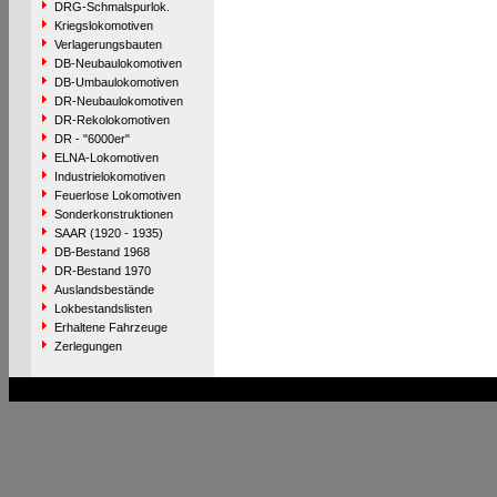
DRG-Schmalspurlok.
Kriegslokomotiven
Verlagerungsbauten
DB-Neubaulokomotiven
DB-Umbaulokomotiven
DR-Neubaulokomotiven
DR-Rekolokomotiven
DR - "6000er"
ELNA-Lokomotiven
Industrielokomotiven
Feuerlose Lokomotiven
Sonderkonstruktionen
SAAR (1920 - 1935)
DB-Bestand 1968
DR-Bestand 1970
Auslandsbestände
Lokbestandslisten
Erhaltene Fahrzeuge
Zerlegungen