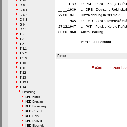
P 10
__.__.19xx
an PKP - Polskie Koleje Pańs
G 8
__.__.1939
an DRB - Deutsche Reichsbah
G 8.1
G 8.2
29.08.1941
Umzeichnung in "93 426"
G 8.3
__.__.1945
an ČSD - Československé Stá
G 9
27.12.1947
an PKP - Polskie Koleje Pańs
G 10
08.08.1968
Ausmusterung
T 2
T 3
Verbleib unbekannt
T 8
T 9.1
T 9.2
Fotos
T 9.3
T 10
Ergänzungen zum Leb
T 11
T 12
T 13
T 13.1
T 14
Lieferung
KED Berlin
KED Breslau
KED Bromberg
KED Cassel
KED Cöln
KED Danzig
KED Elberfeld