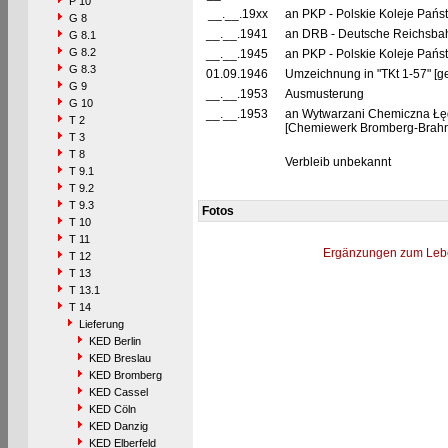
P 10
__.__.19xx
an PKP - Polskie Koleje Pańs
G 8
__.__.1941
an DRB - Deutsche Reichsbah
G 8.1
G 8.2
__.__.1945
an PKP - Polskie Koleje Pańs
G 8.3
01.09.1946
Umzeichnung in "TKt 1-57" [g
G 9
__.__.1953
Ausmusterung
G 10
__.__.1953
an Wytwarzani Chemiczna Łę
T 2
[Chemiewerk Bromberg-Brahnau
T 3
T 8
Verbleib unbekannt
T 9.1
T 9.2
T 9.3
Fotos
T 10
T 11
Ergänzungen zum Leb
T 12
T 13
T 13.1
T 14
Lieferung
KED Berlin
KED Breslau
KED Bromberg
KED Cassel
KED Cöln
KED Danzig
KED Elberfeld