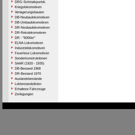
DRG-Schmalspurlok.
Kriegslokomotiven
Verlagerungsbauten
DB-Neubaulokomotiven
DB-Umbaulokomotiven
DR-Neubaulokomotiven
DR-Rekolokomotiven
DR - "6000er"
ELNA-Lokomotiven
Industrielokomotiven
Feuerlose Lokomotiven
Sonderkonstruktionen
SAAR (1920 - 1935)
DB-Bestand 1968
DR-Bestand 1970
Auslandsbestände
Lokbestandslisten
Erhaltene Fahrzeuge
Zerlegungen