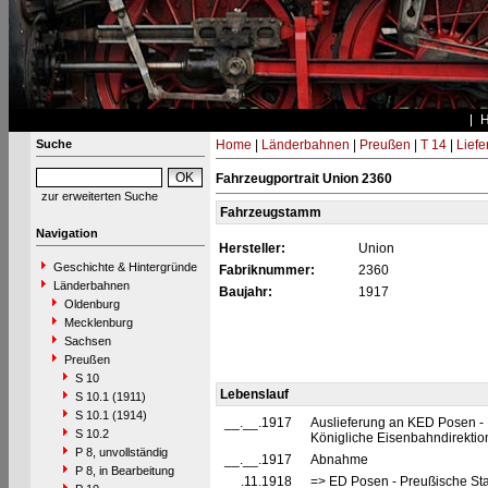
Suche
Home
|
Länderbahnen
|
Preußen
|
T 14
|
Liefe
Fahrzeugportrait Union 2360
zur erweiterten Suche
Fahrzeugstamm
Navigation
Hersteller:
Union
Geschichte & Hintergründe
Fabriknummer:
2360
Länderbahnen
Baujahr:
1917
Oldenburg
Mecklenburg
Sachsen
Preußen
S 10
Lebenslauf
S 10.1 (1911)
S 10.1 (1914)
__.__.1917
Auslieferung an KED Posen - 
S 10.2
Königliche Eisenbahndirekti
P 8, unvollständig
__.__.1917
Abnahme
P 8, in Bearbeitung
__.11.1918
=> ED Posen - Preußische St