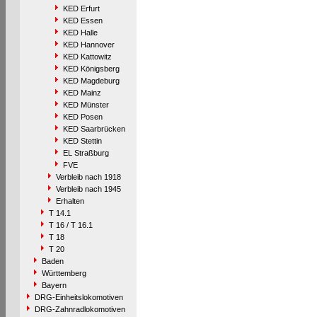
KED Erfurt
KED Essen
KED Halle
KED Hannover
KED Kattowitz
KED Königsberg
KED Magdeburg
KED Mainz
KED Münster
KED Posen
KED Saarbrücken
KED Stettin
EL Straßburg
FVE
Verbleib nach 1918
Verbleib nach 1945
Erhalten
T 14.1
T 16 / T 16.1
T 18
T 20
Baden
Württemberg
Bayern
DRG-Einheitslokomotiven
DRG-Zahnradlokomotiven