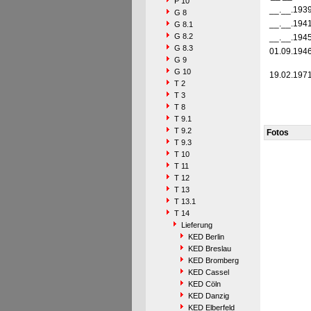
P 10
__.__.193
G 8
__.__.194
G 8.1
G 8.2
__.__.194
G 8.3
01.09.194
G 9
G 10
19.02.197
T 2
T 3
T 8
T 9.1
T 9.2
Fotos
T 9.3
T 10
T 11
T 12
T 13
T 13.1
T 14
Lieferung
KED Berlin
KED Breslau
KED Bromberg
KED Cassel
KED Cöln
KED Danzig
KED Elberfeld