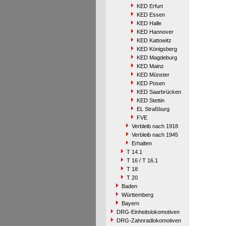
KED Erfurt
KED Essen
KED Halle
KED Hannover
KED Kattowitz
KED Königsberg
KED Magdeburg
KED Mainz
KED Münster
KED Posen
KED Saarbrücken
KED Stettin
EL Straßburg
FVE
Verbleib nach 1918
Verbleib nach 1945
Erhalten
T 14.1
T 16 / T 16.1
T 18
T 20
Baden
Württemberg
Bayern
DRG-Einheitslokomotiven
DRG-Zahnradlokomotiven