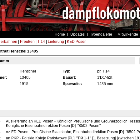
Home
Updates
Typengalerie
Mitwirkende
derbahnen
|
Preußen
|
T 14
|
Lieferung
|
KED Posen
trait Henschel 13405
tamm
Henschel
Typ:
pr. T 14
mer:
13405
Bauart:
1'D1'-h2t
1915
Spurweite:
1435 mm
6
Auslieferung an KED Posen - Königlich Preußische und Großherzoglich Hessi
Königliche Eisenbahndirektion Posen [D] "8502 Posen"
8
=> ED Posen - Preußische Staatsbahn, Eisenbahndirektion Posen [D] "8502 
x
an PKP - Polskie Koleje Państwowe [PL] "TKt 1-1" [1. Besetzung] [zwischen 1