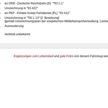
9
an DRB - Deutsche Reichsbahn [D] "TKt 1-1"
1
Umzeichnung in "93 422"
5
an PKP - Polskie Koleje Państwowe [PL] "93 422"
6
Umzeichnung in "TKt 1-13" [2. Besetzung]
[gemäß Umzeichnungsplan der sowjetischen Militärtransportverwaltung, Lemb
1
Ausmusterung
Verbleib unbekannt
Ergänzungen zum Lebenslauf
und
gute Fotos
von diesem Fahrzeug wer