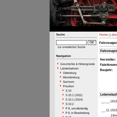
Suche
Home
|
Län
Fahrzeugpor
zur erweiterten Suche
Fahrzeugs
Navigation
Hersteller:
Geschichte & Hintergründe
Fabriknum
Länderbahnen
Baujahr:
Oldenburg
Mecklenburg
Sachsen
Preußen
S 10
Lebenslauf
S 10.1 (1911)
S 10.1 (1914)
__.__.191
S 10.2
P 8, unvollständig
__.11.191
P 8, in Bearbeitung
__.__.19x