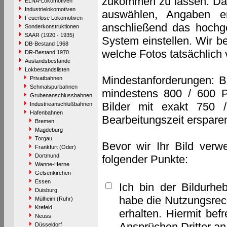
zukommen zu lassen. Das 
ELNA-Lokomotiven
Industrielokomotiven
auswählen, Angaben e
Feuerlose Lokomotiven
anschließend das hochge
Sonderkonstruktionen
SAAR (1920 - 1935)
System einstellen. Wir b
DB-Bestand 1968
welche Fotos tatsächlich
DR-Bestand 1970
Auslandsbestände
Lokbestandslisten
Mindestanforderungen: B
Privatbahnen
Schmalspurbahnen
mindestens 800 / 600 P
Grubenanschlussbahnen
Bilder mit exakt 750 
Industrieanschlußbahnen
Hafenbahnen
Bearbeitungszeit erspare
Bremen
Magdeburg
Torgau
Bevor wir Ihr Bild verw
Frankfurt (Oder)
Dortmund
folgender Punkte:
Wanne-Herne
Gelsenkirchen
Essen
Ich bin der Bildurhe
Duisburg
habe die Nutzungsrec
Mülheim (Ruhr)
Krefeld
erhalten. Hiermit bef
Neuss
Ansprüchen Dritter a
Düsseldorf