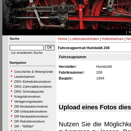
Suche
Home
|
Lokbestandslisten
|
Hafenbahnen
|
Ne
Fahrzeugportrait Humboldt 208
zur erweiterten Suche
Fahrzeugstamm
Navigation
Hersteller:
Humboldt
Geschichte & Hintergründe
Fabriknummer:
208
Länderbahnen
Baujahr:
1904
DRG-Einheitslokomotiven
DRG-Zahnradlokomotiven
DRG-Schmalspurlok.
Kriegslokomotiven
Verlagerungsbauten
Upload eines Fotos die
DB-Neubaulokomotiven
DB-Umbaulokomotiven
DR-Neubaulokomotiven
DR-Rekolokomotiven
Nutzen Sie die Möglichke
DR - "6000er"