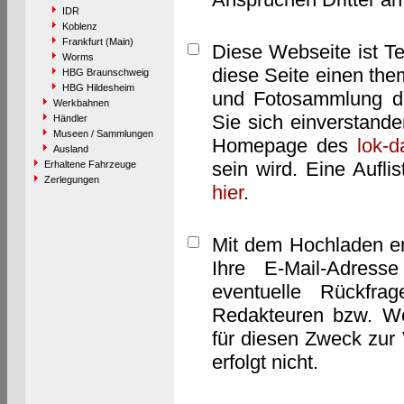
IDR
Koblenz
Frankfurt (Main)
Diese Webseite ist T
Worms
diese Seite einen them
HBG Braunschweig
HBG Hildesheim
und Fotosammlung dar
Werkbahnen
Sie sich einverstand
Händler
Museen / Sammlungen
Homepage des
lok-
Ausland
sein wird. Eine Aufl
Erhaltene Fahrzeuge
Zerlegungen
hier
.
Mit dem Hochladen er
Ihre E-Mail-Adres
eventuelle Rückfra
Redakteuren bzw. We
für diesen Zweck zur 
erfolgt nicht.