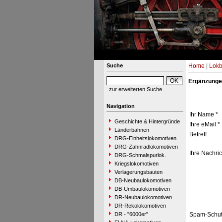
Suche
Home
|
Lokb
Ergänzunge
zur erweiterten Suche
Navigation
Ihr Name *
Geschichte & Hintergründe
Ihre eMail *
Länderbahnen
Betreff
DRG-Einheitslokomotiven
DRG-Zahnradlokomotiven
Ihre Nachric
DRG-Schmalspurlok.
Kriegslokomotiven
Verlagerungsbauten
DB-Neubaulokomotiven
DB-Umbaulokomotiven
DR-Neubaulokomotiven
DR-Rekolokomotiven
DR - "6000er"
Spam-Schut