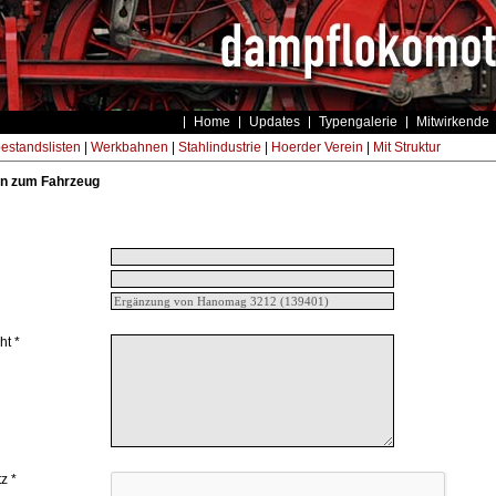
Home
Updates
Typengalerie
Mitwirkende
estandslisten
|
Werkbahnen
|
Stahlindustrie
|
Hoerder Verein
|
Mit Struktur
n zum Fahrzeug
ht *
z *