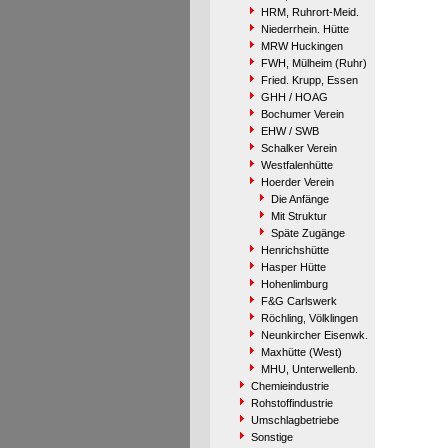
HRM, Ruhrort-Meid.
Niederrhein. Hütte
MRW Huckingen
FWH, Mülheim (Ruhr)
Fried. Krupp, Essen
GHH / HOAG
Bochumer Verein
EHW / SWB
Schalker Verein
Westfalenhütte
Hoerder Verein
Die Anfänge
Mit Struktur
Späte Zugänge
Henrichshütte
Hasper Hütte
Hohenlimburg
F&G Carlswerk
Röchling, Völklingen
Neunkircher Eisenwk.
Maxhütte (West)
MHU, Unterwellenb.
Chemieindustrie
Rohstoffindustrie
Umschlagbetriebe
Sonstige