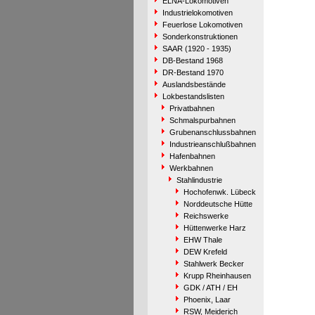
ELNA-Lokomotiven
Industrielokomotiven
Feuerlose Lokomotiven
Sonderkonstruktionen
SAAR (1920 - 1935)
DB-Bestand 1968
DR-Bestand 1970
Auslandsbestände
Lokbestandslisten
Privatbahnen
Schmalspurbahnen
Grubenanschlussbahnen
Industrieanschlußbahnen
Hafenbahnen
Werkbahnen
Stahlindustrie
Hochofenwk. Lübeck
Norddeutsche Hütte
Reichswerke
Hüttenwerke Harz
EHW Thale
DEW Krefeld
Stahlwerk Becker
Krupp Rheinhausen
GDK / ATH / EH
Phoenix, Laar
RSW, Meiderich