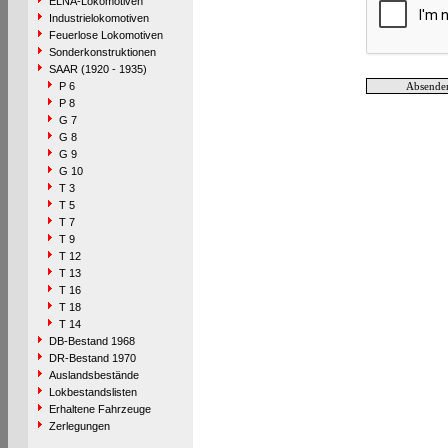
ELNA-Lokomotiven
Industrielokomotiven
Feuerlose Lokomotiven
Sonderkonstruktionen
SAAR (1920 - 1935)
P 6
P 8
G 7
G 8
G 9
G 10
T 3
T 5
T 7
T 9
T 12
T 13
T 16
T 18
T 14
DB-Bestand 1968
DR-Bestand 1970
Auslandsbestände
Lokbestandslisten
Erhaltene Fahrzeuge
Zerlegungen