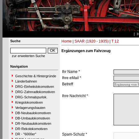
Suche
Home
|
SAAR (1920 - 1935)
|
T 12
Ergänzungen zum Fahrzeug
zur erweiterten Suche
Navigation
Ihr Name *
Geschichte & Hintergründe
Ihre eMail *
Länderbahnen
Betreff
DRG-Einheitslokomotiven
DRG-Zahnradlokomotiven
Ihre Nachricht *
DRG-Schmalspurlok.
Kriegslokomotiven
Verlagerungsbauten
DB-Neubaulokomotiven
DB-Umbaulokomotiven
DR-Neubaulokomotiven
DR-Rekolokomotiven
DR - "6000er"
Spam-Schutz *