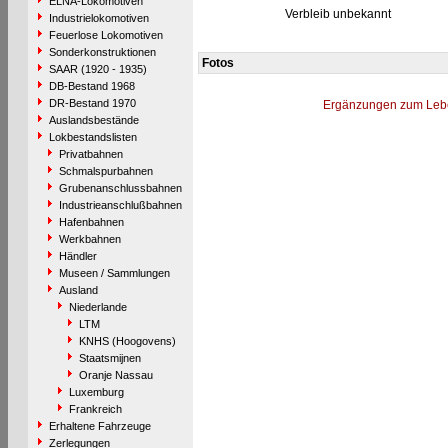
ELNA-Lokomotiven
Verbleib unbekannt
Industrielokomotiven
Feuerlose Lokomotiven
Sonderkonstruktionen
Fotos
SAAR (1920 - 1935)
DB-Bestand 1968
DR-Bestand 1970
Ergänzungen zum Leb
Auslandsbestände
Lokbestandslisten
Privatbahnen
Schmalspurbahnen
Grubenanschlussbahnen
Industrieanschlußbahnen
Hafenbahnen
Werkbahnen
Händler
Museen / Sammlungen
Ausland
Niederlande
LTM
KNHS (Hoogovens)
Staatsmijnen
Oranje Nassau
Luxemburg
Frankreich
Erhaltene Fahrzeuge
Zerlegungen