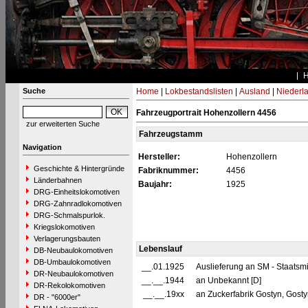
Suche
Home
|
Lokbestandslisten
|
Ausland
|
Niederl
Fahrzeugportrait Hohenzollern 4456
zur erweiterten Suche
Fahrzeugstamm
Navigation
Hersteller:
Hohenzollern
Geschichte & Hintergründe
Fabriknummer:
4456
Länderbahnen
Baujahr:
1925
DRG-Einheitslokomotiven
DRG-Zahnradlokomotiven
DRG-Schmalspurlok.
Kriegslokomotiven
Verlagerungsbauten
Lebenslauf
DB-Neubaulokomotiven
DB-Umbaulokomotiven
__.01.1925
Auslieferung an SM - Staatsm
DR-Neubaulokomotiven
__.__.1944
an Unbekannt [D]
DR-Rekolokomotiven
__.__.19xx
an Zuckerfabrik Gostyn, Gost
DR - "6000er"