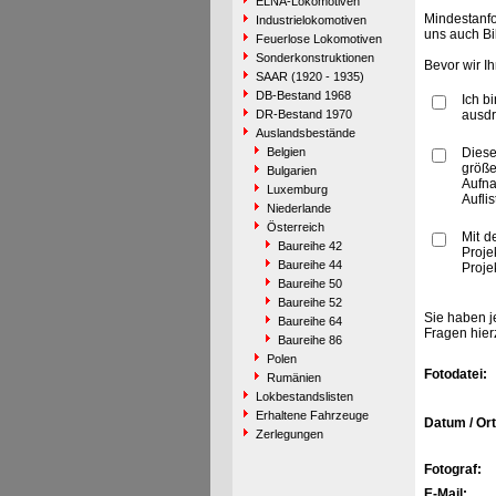
ELNA-Lokomotiven
Mindestanfo
Industrielokomotiven
uns auch Bi
Feuerlose Lokomotiven
Sonderkonstruktionen
Bevor wir I
SAAR (1920 - 1935)
DB-Bestand 1968
Ich b
DR-Bestand 1970
ausdr
Auslandsbestände
Belgien
Diese
größe
Bulgarien
Aufn
Luxemburg
Aufli
Niederlande
Österreich
Mit d
Baureihe 42
Proje
Baureihe 44
Proje
Baureihe 50
Baureihe 52
Sie haben j
Baureihe 64
Fragen hier
Baureihe 86
Polen
Fotodatei:
Rumänien
Lokbestandslisten
Erhaltene Fahrzeuge
Datum / Ort
Zerlegungen
Fotograf:
E-Mail: