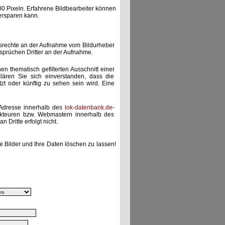
00 Pixeln. Erfahrene Bildbearbeiter können
ersparen kann.
gsrechte an der Aufnahme vom Bildurheber
nsprüchen Dritter an der Aufnahme.
nen thematisch gefilterten Ausschnitt einer
lären Sie sich einverstanden, dass die
etzt oder künftig zu sehen sein wird. Eine
-Adresse innerhalb des
lok-datenbank.de
-
akteuren bzw. Webmastern innerhalb des
 Dritte erfolgt nicht.
e Bilder und Ihre Daten löschen zu lassen!