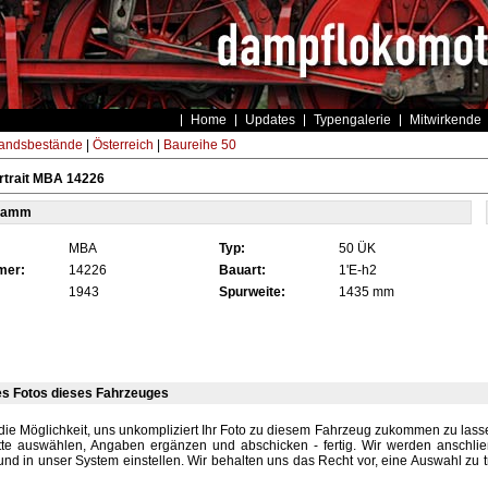
Home
Updates
Typengalerie
Mitwirkende
andsbestände
|
Österreich
|
Baureihe 50
rtrait MBA 14226
tamm
MBA
Typ:
50 ÜK
mer:
14226
Bauart:
1'E-h2
1943
Spurweite:
1435 mm
es Fotos dieses Fahrzeuges
die Möglichkeit, uns unkompliziert Ihr Foto zu diesem Fahrzeug zukommen zu lassen
tte auswählen, Angaben ergänzen und abschicken - fertig. Wir werden anschli
und in unser System einstellen. Wir behalten uns das Recht vor, eine Auswahl zu t