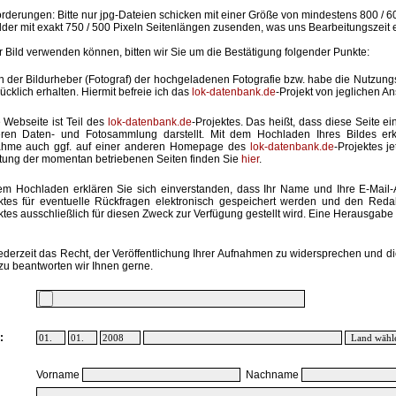
rderungen: Bitte nur jpg-Dateien schicken mit einer Größe von mindestens 800 / 6
lder mit exakt 750 / 500 Pixeln Seitenlängen zusenden, was uns Bearbeitungszeit 
hr Bild verwenden können, bitten wir Sie um die Bestätigung folgender Punkte:
in der Bildurheber (Fotograf) der hochgeladenen Fotografie bzw. habe die Nutzun
ücklich erhalten. Hiermit befreie ich das
lok-datenbank.de
-Projekt von jeglichen A
 Webseite ist Teil des
lok-datenbank.de
-Projektes. Das heißt, dass diese Seite ei
ren Daten- und Fotosammlung darstellt. Mit dem Hochladen Ihres Bildes erk
ahme auch ggf. auf einer anderen Homepage des
lok-datenbank.de
-Projektes j
stung der momentan betriebenen Seiten finden Sie
hier
.
em Hochladen erklären Sie sich einverstanden, dass Ihr Name und Ihre E-Mail
ktes für eventuelle Rückfragen elektronisch gespeichert werden und den Red
ktes ausschließlich für diesen Zweck zur Verfügung gestellt wird. Eine Herausgabe an
ederzeit das Recht, der Veröffentlichung Ihrer Aufnahmen zu widersprechen und di
zu beantworten wir Ihnen gerne.
:
Vorname
Nachname