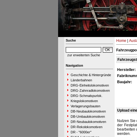
Suche
Home
|
Ausl
Fahrzeugpo
zur erweiterten Suche
Fahrzeugs
Navigation
Hersteller:
Geschichte & Hintergründe
Fabriknum
Länderbahnen
Baujahr:
DRG-Einheitslokomotiven
DRG-Zahnradlokomotiven
DRG-Schmalspurlok.
Kriegslokomotiven
Verlagerungsbauten
Upload ein
DB-Neubaulokomotiven
DB-Umbaulokomotiven
Nutzen Sie 
DR-Neubaulokomotiven
der Festpla
DR-Rekolokomotiven
bearbeiten 
DR - "6000er"
werden.