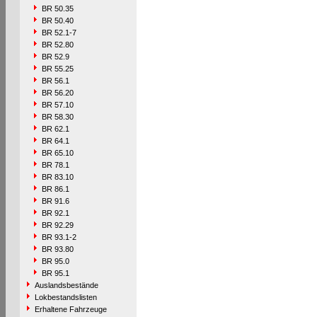
BR 50.35
BR 50.40
BR 52.1-7
BR 52.80
BR 52.9
BR 55.25
BR 56.1
BR 56.20
BR 57.10
BR 58.30
BR 62.1
BR 64.1
BR 65.10
BR 78.1
BR 83.10
BR 86.1
BR 91.6
BR 92.1
BR 92.29
BR 93.1-2
BR 93.80
BR 95.0
BR 95.1
Auslandsbestände
Lokbestandslisten
Erhaltene Fahrzeuge