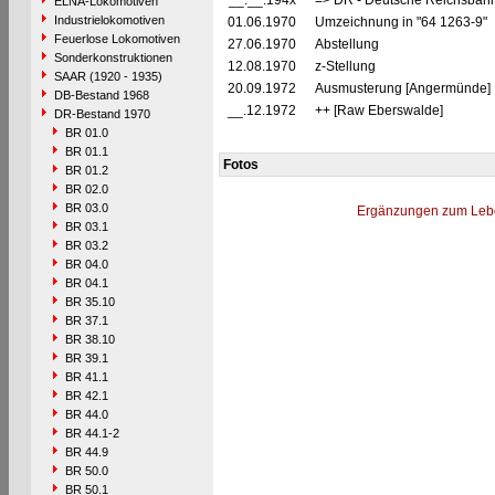
__.__.194x
=> DR - Deutsche Reichsbahn
ELNA-Lokomotiven
Industrielokomotiven
01.06.1970
Umzeichnung in "64 1263-9"
Feuerlose Lokomotiven
27.06.1970
Abstellung
Sonderkonstruktionen
12.08.1970
z-Stellung
SAAR (1920 - 1935)
20.09.1972
Ausmusterung [Angermünde]
DB-Bestand 1968
__.12.1972
++ [Raw Eberswalde]
DR-Bestand 1970
BR 01.0
BR 01.1
Fotos
BR 01.2
BR 02.0
BR 03.0
Ergänzungen zum Leb
BR 03.1
BR 03.2
BR 04.0
BR 04.1
BR 35.10
BR 37.1
BR 38.10
BR 39.1
BR 41.1
BR 42.1
BR 44.0
BR 44.1-2
BR 44.9
BR 50.0
BR 50.1