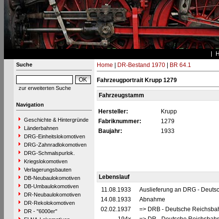
Suche
Home
|
DR-Bestand 1970
|
BR 64.1
Fahrzeugportrait Krupp 1279
zur erweiterten Suche
Fahrzeugstamm
Navigation
Hersteller:
Krupp
Geschichte & Hintergründe
Fabriknummer:
1279
Länderbahnen
Baujahr:
1933
DRG-Einheitslokomotiven
DRG-Zahnradlokomotiven
DRG-Schmalspurlok.
Kriegslokomotiven
Verlagerungsbauten
Lebenslauf
DB-Neubaulokomotiven
DB-Umbaulokomotiven
11.08.1933
Auslieferung an DRG - Deutsc
DR-Neubaulokomotiven
14.08.1933
Abnahme
DR-Rekolokomotiven
02.02.1937
=> DRB - Deutsche Reichsbah
DR - "6000er"