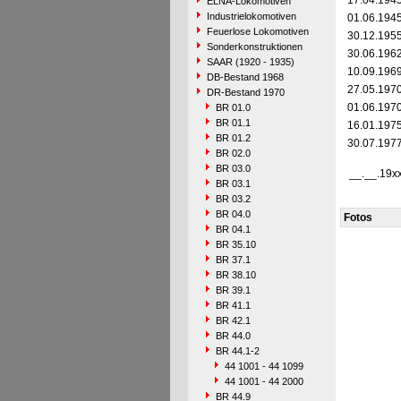
17.04.194
ELNA-Lokomotiven
Industrielokomotiven
01.06.194
Feuerlose Lokomotiven
30.12.195
Sonderkonstruktionen
30.06.196
SAAR (1920 - 1935)
10.09.196
DB-Bestand 1968
27.05.197
DR-Bestand 1970
01.06.197
BR 01.0
BR 01.1
16.01.197
BR 01.2
30.07.197
BR 02.0
BR 03.0
__.__.19x
BR 03.1
BR 03.2
BR 04.0
Fotos
BR 04.1
BR 35.10
BR 37.1
BR 38.10
BR 39.1
BR 41.1
BR 42.1
BR 44.0
BR 44.1-2
44 1001 - 44 1099
44 1001 - 44 2000
BR 44.9