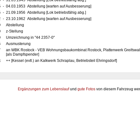
5
-
31.05.1945 Abstellung [Lok betriebsfähig abg.]
5
-
04.03.1953 Abstellung [warten auf Ausbesserung]
5
-
21.09.1956 Abstellung [Lok betriebsfähig abg.]
2
-
23.10.1962 Abstellung [warten auf Ausbesserung]
9
Abstellung
0
z-Stellung
0
Umzeichnung in "44 2357-0"
5
Ausmusterung
7
an WBK Rostock - VEB Wohnungsbaukombinat Rostock, Plattenwerk Greifswal
[als Dampfspender]
x
++ [Kessel (evtl.) an Kalkwerk Schraplau, Betriebsteil Ehringsdorf]
Ergänzungen zum Lebenslauf
und
gute Fotos
von diesem Fahrzeug wer