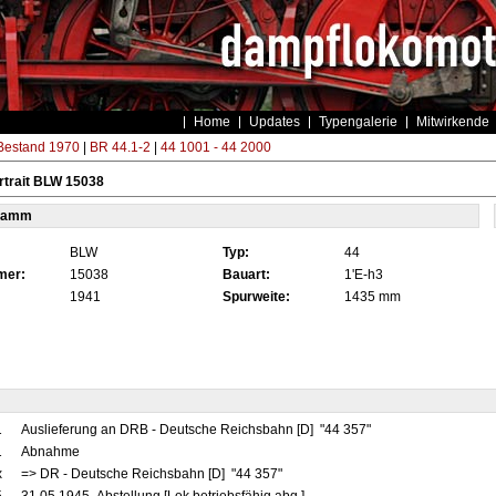
Home
Updates
Typengalerie
Mitwirkende
estand 1970
|
BR 44.1-2
|
44 1001 - 44 2000
rtrait BLW 15038
tamm
BLW
Typ:
44
mer:
15038
Bauart:
1'E-h3
1941
Spurweite:
1435 mm
1
Auslieferung an DRB - Deutsche Reichsbahn [D] "44 357"
1
Abnahme
x
=> DR - Deutsche Reichsbahn [D] "44 357"