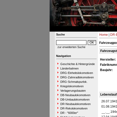
Suche
Home
|
DR-B
Fahrzeugpo
zur erweiterten Suche
Fahrzeugs
Navigation
Hersteller:
Geschichte & Hintergründe
Fabriknum
Länderbahnen
Baujahr:
DRG-Einheitslokomotiven
DRG-Zahnradlokomotiven
DRG-Schmalspurlok.
Kriegslokomotiven
Verlagerungsbauten
Lebenslauf
DB-Neubaulokomotiven
DB-Umbaulokomotiven
26.07.194
DR-Neubaulokomotiven
01.08.194
DR-Rekolokomotiven
__.__.194
DR - "6000er"