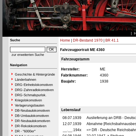
Suche
Home
|
DR-Bestand 1970
|
BR 41.1
Fahrzeugportrait ME 4360
zur erweiterten Suche
Fahrzeugstamm
Navigation
Hersteller:
ME
Geschichte & Hintergründe
Fabriknummer:
4360
Länderbahnen
Baujahr:
1938
DRG-Einheitslokomotiven
DRG-Zahnradlokomotiven
DRG-Schmalspurlok.
Kriegslokomotiven
Verlagerungsbauten
Lebenslauf
DB-Neubaulokomotiven
DB-Umbaulokomotiven
08.07.1939
Auslieferung an DRB - Deuts
DR-Neubaulokomotiven
12.07.1939
Abnahme [Reichsbahnausbes
DR-Rekolokomotiven
__.__.194x
=> DR - Deutsche Reichsbahn
DR - "6000er"