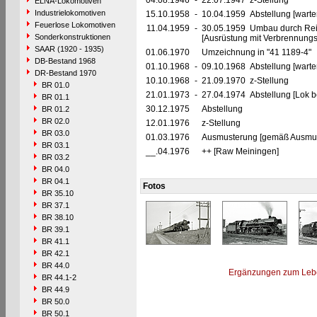
04.08.1946
-
22.07.1947 z-Stellung
ELNA-Lokomotiven
Industrielokomotiven
15.10.1958
-
10.04.1959 Abstellung [warte
Feuerlose Lokomotiven
11.04.1959
-
30.05.1959 Umbau durch Rei
Sonderkonstruktionen
[Ausrüstung mit Verbrennung
SAAR (1920 - 1935)
01.06.1970
Umzeichnung in "41 1189-4"
DB-Bestand 1968
01.10.1968
-
09.10.1968 Abstellung [warte
DR-Bestand 1970
10.10.1968
-
21.09.1970 z-Stellung
BR 01.0
21.01.1973
-
27.04.1974 Abstellung [Lok be
BR 01.1
30.12.1975
Abstellung
BR 01.2
BR 02.0
12.01.1976
z-Stellung
BR 03.0
01.03.1976
Ausmusterung [gemäß Ausmust
BR 03.1
__.04.1976
++ [Raw Meiningen]
BR 03.2
BR 04.0
BR 04.1
Fotos
BR 35.10
BR 37.1
BR 38.10
BR 39.1
BR 41.1
BR 42.1
BR 44.0
Ergänzungen zum Leb
BR 44.1-2
BR 44.9
BR 50.0
BR 50.1