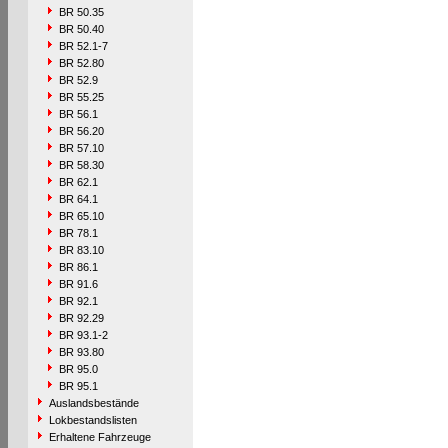
BR 50.35
BR 50.40
BR 52.1-7
BR 52.80
BR 52.9
BR 55.25
BR 56.1
BR 56.20
BR 57.10
BR 58.30
BR 62.1
BR 64.1
BR 65.10
BR 78.1
BR 83.10
BR 86.1
BR 91.6
BR 92.1
BR 92.29
BR 93.1-2
BR 93.80
BR 95.0
BR 95.1
Auslandsbestände
Lokbestandslisten
Erhaltene Fahrzeuge