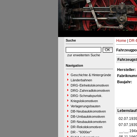
Suche
Home
|
DR-B
Fahrzeugpor
zur erweiterten Suche
Fahrzeugs
Navigation
Hersteller:
Geschichte & Hintergründe
Fabriknum
Länderbahnen
Baujahr:
DRG-Einheitslokomotiven
DRG-Zahnradlokomotiven
DRG-Schmalspurlok.
Kriegslokomotiven
Verlagerungsbauten
Lebenslauf
DB-Neubaulokomotiven
DB-Umbaulokomotiven
02.07.193
DR-Neubaulokomotiven
07.07.193
DR-Rekolokomotiven
__.__.194
DR - "6000er"