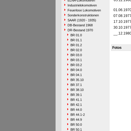
05.11.196
ELNA-Lokomotiven
Industrielokomotiven
01.06.197
Feuerlose Lokomotiven
Sonderkonstruktionen
07.08.197
SAAR (1920 - 1935)
17.10.197
DB-Bestand 1968
30.10.197
DR-Bestand 1970
__.12.198
BR 01.0
BR 01.1
BR 01.2
Fotos
BR 02.0
BR 03.0
BR 03.1
BR 03.2
BR 04.0
BR 04.1
BR 35.10
BR 37.1
BR 38.10
BR 39.1
BR 41.1
BR 42.1
BR 44.0
BR 44.1-2
BR 44.9
BR 50.0
BR 50.1