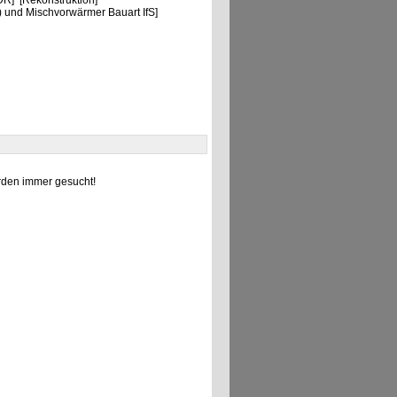
R] [Rekonstruktion]
 und Mischvorwärmer Bauart IfS]
den immer gesucht!