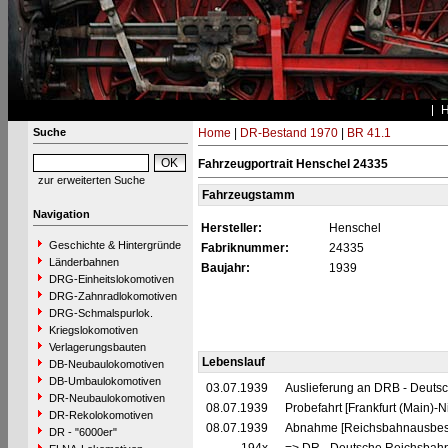
Suche
Home
|
DR-Bestand 1970
|
BR 41.1
Fahrzeugportrait Henschel 24335
zur erweiterten Suche
Fahrzeugstamm
Navigation
Hersteller:
Henschel
Geschichte & Hintergründe
Fabriknummer:
24335
Länderbahnen
Baujahr:
1939
DRG-Einheitslokomotiven
DRG-Zahnradlokomotiven
DRG-Schmalspurlok.
Kriegslokomotiven
Verlagerungsbauten
Lebenslauf
DB-Neubaulokomotiven
DB-Umbaulokomotiven
03.07.1939
Auslieferung an DRB - Deuts
DR-Neubaulokomotiven
08.07.1939
Probefahrt [Frankfurt (Main)-
DR-Rekolokomotiven
08.07.1939
Abnahme [Reichsbahnausbesse
DR - "6000er"