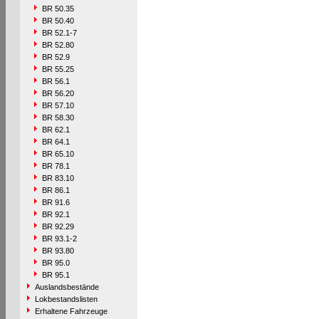
BR 50.35
BR 50.40
BR 52.1-7
BR 52.80
BR 52.9
BR 55.25
BR 56.1
BR 56.20
BR 57.10
BR 58.30
BR 62.1
BR 64.1
BR 65.10
BR 78.1
BR 83.10
BR 86.1
BR 91.6
BR 92.1
BR 92.29
BR 93.1-2
BR 93.80
BR 95.0
BR 95.1
Auslandsbestände
Lokbestandslisten
Erhaltene Fahrzeuge