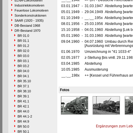
__.__.194x
=> DR - Deutsche Reichsbahn
ELNA-Lokomotiven
Industrielokomotiven
03.01.1947
-
31.03.1947 Abstellung [warte
Feuerlose Lokomotiven
05.01.1949
-
29.04.1949 Abstellung [warte
Sonderkonstruktionen
01.10.1949
-
__.__.195x Abstellung [warten
SAAR (1920 - 1935)
08.01.1956
-
25.03.1956 Abstellung [warte
DB-Bestand 1968
15.10.1958
-
04.01.1960 Abstellung [Lok be
DR-Bestand 1970
05.01.1960
-
31.03.1960 Abstellung [warte
BR 01.0
BR 01.1
09.04.1960
-
04.07.1960 Umbau durch Rei
[Ausrüstung mit Verbrennung
BR 01.2
BR 02.0
01.06.1970
Umzeichnung in "41 1033-4"
BR 03.0
02.05.1977
z-Stellung [bis vmtl. 29.11.1
BR 03.1
03.04.1985
Abstellung
BR 03.2
10.05.1985
Ausmusterung
BR 04.0
__.__.198x
++ [Kessel und Führerhaus an
BR 04.1
BR 35.10
BR 37.1
Fotos
BR 38.10
BR 39.1
BR 41.1
BR 42.1
BR 44.0
BR 44.1-2
BR 44.9
Ergänzungen zum Leb
BR 50.0
BR 50.1