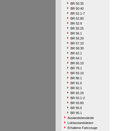
BR 50.35
BR 50.40
BR 52.1-7
BR 52.80
BR 52.9
BR 55.25
BR 56.1
BR 56.20
BR 57.10
BR 58.30
BR 62.1
BR 64.1
BR 65.10
BR 78.1
BR 83.10
BR 86.1
BR 91.6
BR 92.1
BR 92.29
BR 93.1-2
BR 93.80
BR 95.0
BR 95.1
Auslandsbestände
Lokbestandslisten
Erhaltene Fahrzeuge