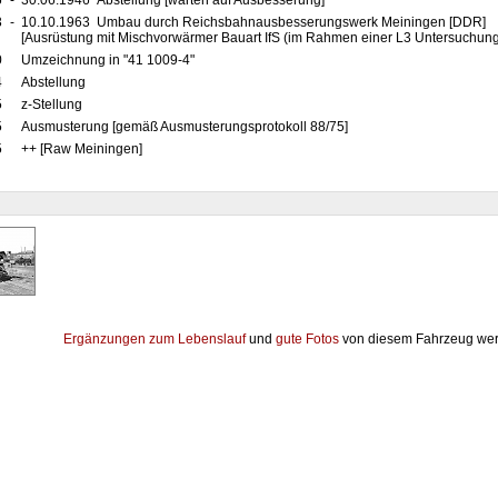
6
-
30.06.1946 Abstellung [warten auf Ausbesserung]
3
-
10.10.1963 Umbau durch Reichsbahnausbesserungswerk Meiningen [DDR]
[Ausrüstung mit Mischvorwärmer Bauart IfS (im Rahmen einer L3 Untersuchung
0
Umzeichnung in "41 1009-4"
4
Abstellung
5
z-Stellung
5
Ausmusterung [gemäß Ausmusterungsprotokoll 88/75]
5
++ [Raw Meiningen]
Ergänzungen zum Lebenslauf
und
gute Fotos
von diesem Fahrzeug wer