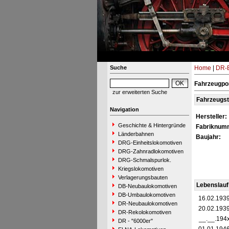
Suche
Home
|
DR-B
Fahrzeugpor
zur erweiterten Suche
Fahrzeugs
Navigation
Hersteller:
Geschichte & Hintergründe
Fabriknum
Länderbahnen
Baujahr:
DRG-Einheitslokomotiven
DRG-Zahnradlokomotiven
DRG-Schmalspurlok.
Kriegslokomotiven
Verlagerungsbauten
Lebenslauf
DB-Neubaulokomotiven
DB-Umbaulokomotiven
16.02.193
DR-Neubaulokomotiven
20.02.193
DR-Rekolokomotiven
__.__.194
DR - "6000er"