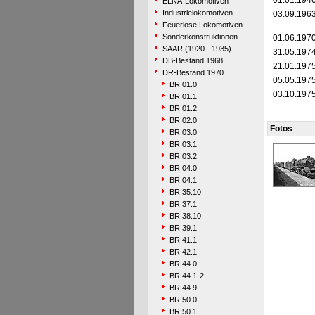
01.01.194
ELNA-Lokomotiven
Industrielokomotiven
03.09.196
Feuerlose Lokomotiven
Sonderkonstruktionen
01.06.197
SAAR (1920 - 1935)
31.05.197
DB-Bestand 1968
21.01.197
DR-Bestand 1970
05.05.197
BR 01.0
03.10.197
BR 01.1
BR 01.2
BR 02.0
Fotos
BR 03.0
BR 03.1
BR 03.2
BR 04.0
BR 04.1
BR 35.10
BR 37.1
BR 38.10
BR 39.1
BR 41.1
BR 42.1
BR 44.0
BR 44.1-2
BR 44.9
BR 50.0
BR 50.1