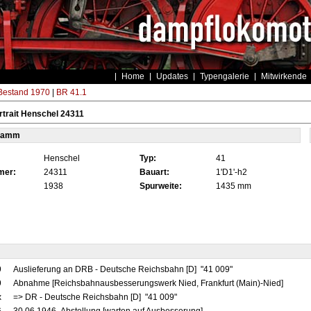
Home
Updates
Typengalerie
Mitwirkende
estand 1970
|
BR 41.1
trait Henschel 24311
tamm
Henschel
Typ:
41
mer:
24311
Bauart:
1'D1'-h2
1938
Spurweite:
1435 mm
9
Auslieferung an DRB - Deutsche Reichsbahn [D] "41 009"
9
Abnahme [Reichsbahnausbesserungswerk Nied, Frankfurt (Main)-Nied]
x
=> DR - Deutsche Reichsbahn [D] "41 009"