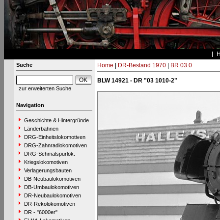
Suche
Home
|
DR-Bestand 1970
|
BR 03.0
BLW 14921 - DR "03 1010-2"
zur erweiterten Suche
Navigation
Geschichte & Hintergründe
Länderbahnen
DRG-Einheitslokomotiven
DRG-Zahnradlokomotiven
DRG-Schmalspurlok.
Kriegslokomotiven
Verlagerungsbauten
DB-Neubaulokomotiven
DB-Umbaulokomotiven
DR-Neubaulokomotiven
DR-Rekolokomotiven
DR - "6000er"