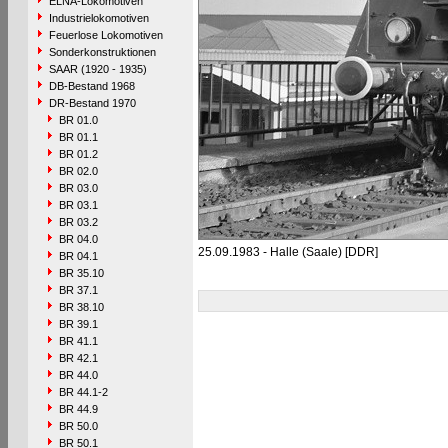
ELNA-Lokomotiven
Industrielokomotiven
Feuerlose Lokomotiven
Sonderkonstruktionen
SAAR (1920 - 1935)
DB-Bestand 1968
DR-Bestand 1970
BR 01.0
BR 01.1
BR 01.2
BR 02.0
BR 03.0
BR 03.1
BR 03.2
BR 04.0
25.09.1983 - Halle (Saale) [DDR]
BR 04.1
BR 35.10
BR 37.1
BR 38.10
BR 39.1
BR 41.1
BR 42.1
BR 44.0
BR 44.1-2
BR 44.9
BR 50.0
BR 50.1