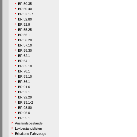
BR 50.35
BR 50.40
BR 52.1-7
BR 52.80
BR 52.9
BR 55.25
BR 56.1
BR 56.20
BR 57.10
BR 58.30
BR 62.1
BR 64.1
BR 65.10
BR 78.1
BR 83.10
BR 86.1
BR 91.6
BR 92.1
BR 92.29
BR 93.1-2
BR 93.80
BR 95.0
BR 95.1
Auslandsbestände
Lokbestandslisten
Erhaltene Fahrzeuge