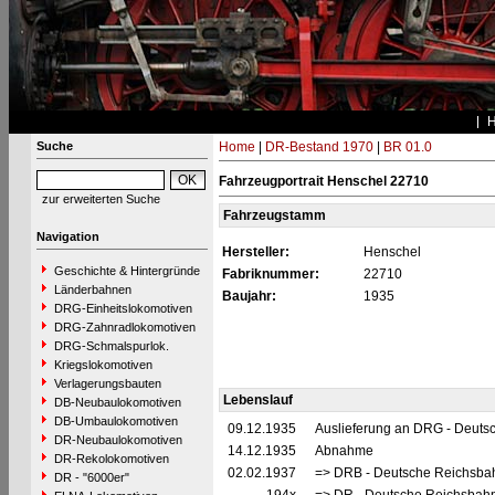
Suche
Home
|
DR-Bestand 1970
|
BR 01.0
Fahrzeugportrait Henschel 22710
zur erweiterten Suche
Fahrzeugstamm
Navigation
Hersteller:
Henschel
Geschichte & Hintergründe
Fabriknummer:
22710
Länderbahnen
Baujahr:
1935
DRG-Einheitslokomotiven
DRG-Zahnradlokomotiven
DRG-Schmalspurlok.
Kriegslokomotiven
Verlagerungsbauten
Lebenslauf
DB-Neubaulokomotiven
DB-Umbaulokomotiven
09.12.1935
Auslieferung an DRG - Deutsc
DR-Neubaulokomotiven
14.12.1935
Abnahme
DR-Rekolokomotiven
02.02.1937
=> DRB - Deutsche Reichsbah
DR - "6000er"