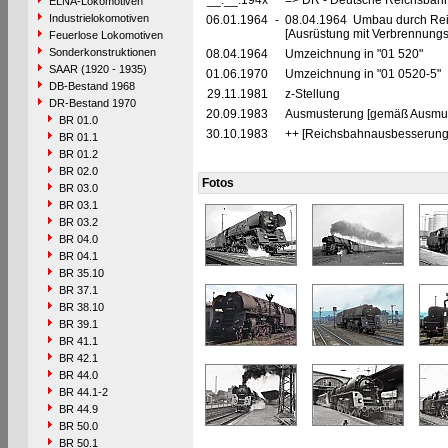
__.__.194x
=> DR - Deutsche Reichsbahn
ELNA-Lokomotiven
Industrielokomotiven
06.01.1964
-
08.04.1964 Umbau durch Rei
[Ausrüstung mit Verbrennung
Feuerlose Lokomotiven
Sonderkonstruktionen
08.04.1964
Umzeichnung in "01 520"
SAAR (1920 - 1935)
01.06.1970
Umzeichnung in "01 0520-5"
DB-Bestand 1968
29.11.1981
z-Stellung
DR-Bestand 1970
20.09.1983
Ausmusterung [gemäß Ausmust
BR 01.0
30.10.1983
++ [Reichsbahnausbesserung
BR 01.1
BR 01.2
BR 02.0
Fotos
BR 03.0
BR 03.1
BR 03.2
BR 04.0
BR 04.1
BR 35.10
BR 37.1
BR 38.10
BR 39.1
BR 41.1
BR 42.1
BR 44.0
BR 44.1-2
BR 44.9
BR 50.0
BR 50.1