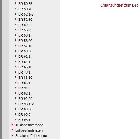
BR 50.35
Ergänzungen zum Leb
BR 50.40
BR 52.1-7
BR 52.80
BR 52.9
BR 55.25
BR 56.1
BR 56.20
BR 57.10
BR 58.30
BR 62.1
BR 64.1
BR 65.10
BR 78.1
BR 83.10
BR 86.1
BR 91.6
BR 92.1
BR 92.29
BR 93.1-2
BR 93.80
BR 95.0
BR 95.1
Auslandsbestände
Lokbestandslisten
Erhaltene Fahrzeuge