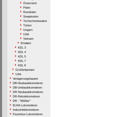
Österreich
Polen
Rumänien
Sowjetunion
Tschechoslowakei
Türkei
Ungarn
USA
Vietnam
Erhalten
KDL 3
KDL 4
KDL 5
KDL 7
KDL 8
Großbritannien
USA
Verlagerungsbauten
DB-Neubaulokomotiven
DB-Umbaulokomotiven
DR-Neubaulokomotiven
DR-Rekolokomotiven
DR - "6000er"
ELNA-Lokomotiven
Industrielokomotiven
Feuerlose Lokomotiven