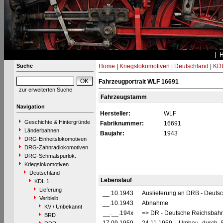
Suche
Home
|
Kriegslokomotiven
|
Deutschland
|
KDL
Fahrzeugportrait WLF 16691
zur erweiterten Suche
Fahrzeugstamm
Navigation
Hersteller:
WLF
Geschichte & Hintergründe
Fabriknummer:
16691
Länderbahnen
Baujahr:
1943
DRG-Einheitslokomotiven
DRG-Zahnradlokomotiven
DRG-Schmalspurlok.
Kriegslokomotiven
Deutschland
Lebenslauf
KDL 1
Lieferung
__.10.1943
Auslieferung an DRB - Deuts
Verbleib
__.10.1943
Abnahme
KV / Unbekannt
__.__.194x
=> DR - Deutsche Reichsbahn
BRD