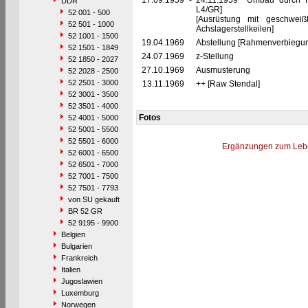
17.09.1959
-
24.11.1959 Umbau durch R
DDR
L4/GR]
52 001 - 500
[Ausrüstung mit geschweiß
52 501 - 1000
Achslagerstellkeilen]
52 1001 - 1500
19.04.1969
Abstellung [Rahmenverbiegu
52 1501 - 1849
24.07.1969
z-Stellung
52 1850 - 2027
27.10.1969
Ausmusterung
52 2028 - 2500
52 2501 - 3000
13.11.1969
++ [Raw Stendal]
52 3001 - 3500
52 3501 - 4000
Fotos
52 4001 - 5000
52 5001 - 5500
52 5501 - 6000
Ergänzungen zum Leb
52 6001 - 6500
52 6501 - 7000
52 7001 - 7500
52 7501 - 7793
von SU gekauft
BR 52 GR
52 9195 - 9900
Belgien
Bulgarien
Frankreich
Italien
Jugoslawien
Luxemburg
Norwegen