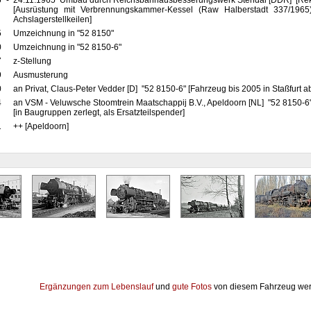
5
-
24.11.1965 Umbau durch Reichsbahnausbesserungswerk Stendal [DDR] [Reko
[Ausrüstung mit Verbrennungskammer-Kessel (Raw Halberstadt 337/1965
Achslagerstellkeilen]
5
Umzeichnung in "52 8150"
0
Umzeichnung in "52 8150-6"
7
z-Stellung
9
Ausmusterung
0
an Privat, Claus-Peter Vedder [D] "52 8150-6" [Fahrzeug bis 2005 in Staßfurt ab
4
an VSM - Veluwsche Stoomtrein Maatschappij B.V., Apeldoorn [NL] "52 8150-6
[in Baugruppen zerlegt, als Ersatzteilspender]
1
++ [Apeldoorn]
Ergänzungen zum Lebenslauf
und
gute Fotos
von diesem Fahrzeug wer