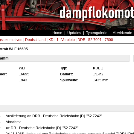
Home
Updates
Typengalerie
Mitwirkende
gslokomotiven
|
Deutschland
|
KDL 1
|
Verbleib
|
DDR
|
52 7001 - 7500
trait WLF 16695
tamm
WLF
Typ:
KDL 1
mer:
16695
Bauart:
1'E-h2
1943
Spurweite:
1435 mm
3
Auslieferung an DRB - Deutsche Reichsbahn [D] "52 7242"
3
Abnahme
x
=> DR - Deutsche Reichsbahn [D] "52 7242"