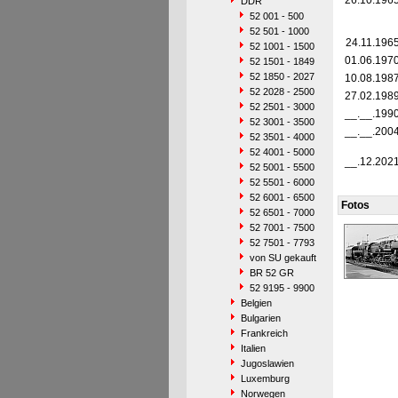
26.10.196
DDR
52 001 - 500
52 501 - 1000
24.11.196
52 1001 - 1500
01.06.197
52 1501 - 1849
52 1850 - 2027
10.08.198
52 2028 - 2500
27.02.198
52 2501 - 3000
__.__.199
52 3001 - 3500
__.__.200
52 3501 - 4000
52 4001 - 5000
__.12.202
52 5001 - 5500
52 5501 - 6000
52 6001 - 6500
Fotos
52 6501 - 7000
52 7001 - 7500
52 7501 - 7793
von SU gekauft
BR 52 GR
52 9195 - 9900
Belgien
Bulgarien
Frankreich
Italien
Jugoslawien
Luxemburg
Norwegen