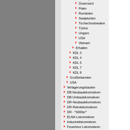
Österreich
Polen
Rumänien
Sowjetunion
Tschechoslowakei
Türkei
Ungarn
USA
Vietnam
Erhalten
KDL 3
KDL 4
KDL 5
KDL 7
KDL 8
Großbritannien
USA
Verlagerungsbauten
DB-Neubaulokomotiven
DB-Umbaulokomotiven
DR-Neubaulokomotiven
DR-Rekolokomotiven
DR - "6000er"
ELNA-Lokomotiven
Industrielokomotiven
Feuerlose Lokomotiven