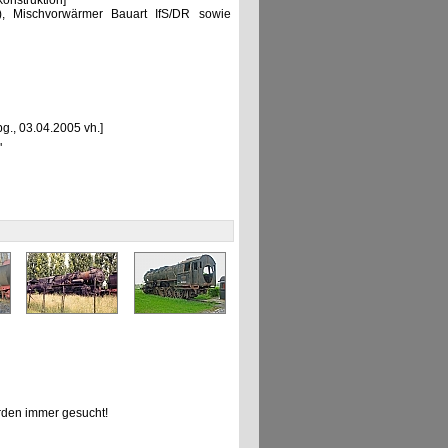
nstruktion]
), Mischvorwärmer Bauart IfS/DR sowie
g., 03.04.2005 vh.]
"
den immer gesucht!