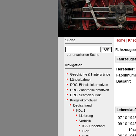
Suche
Home
|
Krie
Fahrzeugpor
zur erweiterten Suche
Fahrzeugs
Navigation
Hersteller:
Geschichte & Hintergründe
Fabriknum
Länderbahnen
Baujahr:
DRG-Einheitslokomotiven
DRG-Zahnradlokomotiven
DRG-Schmalspurlok.
Kriegslokomotiven
Deutschland
Lebenslauf
KDL 1
Lieferung
07.10.194
Verbleib
09.10.194
KV / Unbekannt
__.__.194
BRD