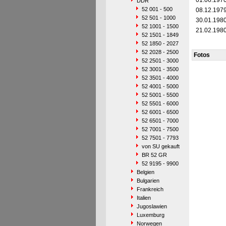
01.06.197
DDR
52 001 - 500
08.12.197
52 501 - 1000
30.01.198
52 1001 - 1500
21.02.198
52 1501 - 1849
52 1850 - 2027
52 2028 - 2500
Fotos
52 2501 - 3000
52 3001 - 3500
52 3501 - 4000
52 4001 - 5000
52 5001 - 5500
52 5501 - 6000
52 6001 - 6500
52 6501 - 7000
52 7001 - 7500
52 7501 - 7793
von SU gekauft
BR 52 GR
52 9195 - 9900
Belgien
Bulgarien
Frankreich
Italien
Jugoslawien
Luxemburg
Norwegen