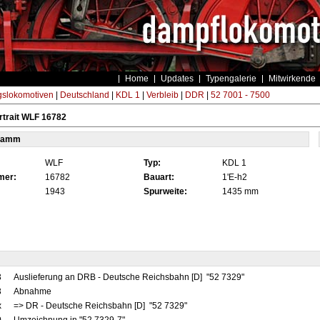
Home
Updates
Typengalerie
Mitwirkende
gslokomotiven
|
Deutschland
|
KDL 1
|
Verbleib
|
DDR
|
52 7001 - 7500
trait WLF 16782
tamm
WLF
Typ:
KDL 1
mer:
16782
Bauart:
1'E-h2
1943
Spurweite:
1435 mm
3
Auslieferung an DRB - Deutsche Reichsbahn [D] "52 7329"
3
Abnahme
x
=> DR - Deutsche Reichsbahn [D] "52 7329"