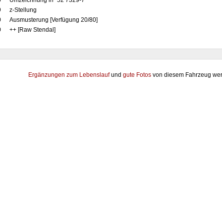
0
Umzeichnung in "52 7329-7"
9
z-Stellung
0
Ausmusterung [Verfügung 20/80]
0
++ [Raw Stendal]
Ergänzungen zum Lebenslauf
und
gute Fotos
von diesem Fahrzeug wer