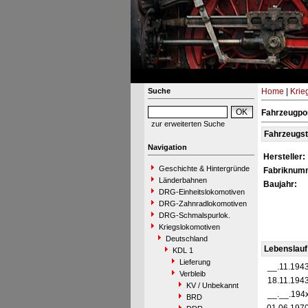
Suche
Home
|
Krie
Fahrzeugpor
zur erweiterten Suche
Fahrzeugs
Navigation
Hersteller:
Geschichte & Hintergründe
Fabriknum
Länderbahnen
Baujahr:
DRG-Einheitslokomotiven
DRG-Zahnradlokomotiven
DRG-Schmalspurlok.
Kriegslokomotiven
Deutschland
Lebenslauf
KDL 1
Lieferung
__.11.194
Verbleib
18.11.194
KV / Unbekannt
__.__.194
BRD