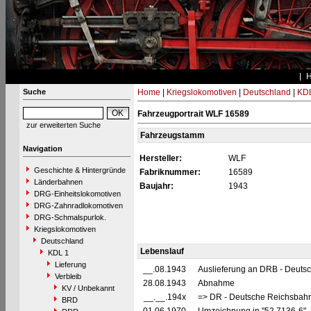
Suche
Home
|
Kriegslokomotiven
|
Deutschland
|
KDL
Fahrzeugportrait WLF 16589
zur erweiterten Suche
Fahrzeugstamm
Navigation
Hersteller:
WLF
Geschichte & Hintergründe
Fabriknummer:
16589
Länderbahnen
Baujahr:
1943
DRG-Einheitslokomotiven
DRG-Zahnradlokomotiven
DRG-Schmalspurlok.
Kriegslokomotiven
Deutschland
Lebenslauf
KDL 1
Lieferung
__.08.1943
Auslieferung an DRB - Deuts
Verbleib
28.08.1943
Abnahme
KV / Unbekannt
__.__.194x
=> DR - Deutsche Reichsbahn
BRD