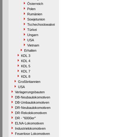
Österreich
Polen
Rumänien
Sowjetunion
Tschechoslowakei
Türkei
Ungarn
USA
Vietnam
Erhalten
KDL 3
KDL 4
KDL 5
KDL 7
KDL 8
Großbritannien
USA
Verlagerungsbauten
DB-Neubaulokomotiven
DB-Umbaulokomotiven
DR-Neubaulokomotiven
DR-Rekolokomotiven
DR - "6000er"
ELNA-Lokomotiven
Industrielokomotiven
Feuerlose Lokomotiven