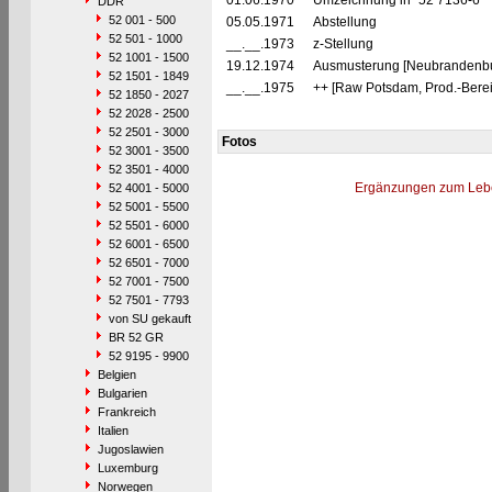
01.06.1970
Umzeichnung in "52 7136-6"
DDR
52 001 - 500
05.05.1971
Abstellung
52 501 - 1000
__.__.1973
z-Stellung
52 1001 - 1500
19.12.1974
Ausmusterung [Neubrandenbu
52 1501 - 1849
__.__.1975
++ [Raw Potsdam, Prod.-Bere
52 1850 - 2027
52 2028 - 2500
52 2501 - 3000
Fotos
52 3001 - 3500
52 3501 - 4000
Ergänzungen zum Leb
52 4001 - 5000
52 5001 - 5500
52 5501 - 6000
52 6001 - 6500
52 6501 - 7000
52 7001 - 7500
52 7501 - 7793
von SU gekauft
BR 52 GR
52 9195 - 9900
Belgien
Bulgarien
Frankreich
Italien
Jugoslawien
Luxemburg
Norwegen