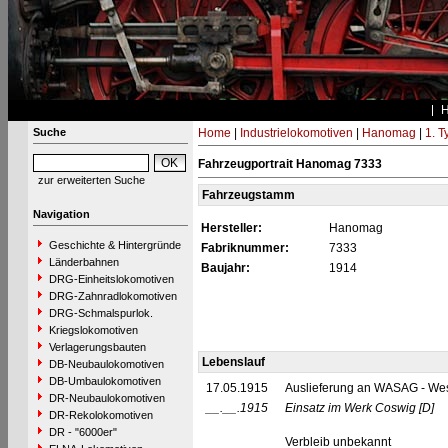
Suche
Home
|
Industrielokomotiven
|
Hanomag
|
1. 
Fahrzeugportrait Hanomag 7333
zur erweiterten Suche
Fahrzeugstamm
Navigation
Hersteller:
Hanomag
Geschichte & Hintergründe
Fabriknummer:
7333
Länderbahnen
Baujahr:
1914
DRG-Einheitslokomotiven
DRG-Zahnradlokomotiven
DRG-Schmalspurlok.
Kriegslokomotiven
Verlagerungsbauten
Lebenslauf
DB-Neubaulokomotiven
DB-Umbaulokomotiven
17.05.1915
Auslieferung an WASAG - West
DR-Neubaulokomotiven
__.__.1915
Einsatz im Werk Coswig
[D]
DR-Rekolokomotiven
DR - "6000er"
Verbleib unbekannt