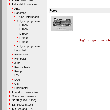
ELNA-Lokomotiven
Industrielokomotiven
AEG
Fotos
Hanomag
Frühe Lieferungen
1. Typenprogramm
L 2900
L 2950
L 3900
L 3950
Ergänzungen zum Leb
L 4900
2. Typenprogramm
Henschel
Hohenzollern
Humboldt
Jung
Krauss-Maffei
Krupp
LEW
LKM
O&K
Rheinmetall
Feuerlose Lokomotiven
Sonderkonstruktionen
SAAR (1920 - 1935)
DB-Bestand 1968
DR-Bestand 1970