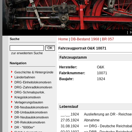
Suche
Home
|
DB-Bestand 1968
|
BR 057
Fahrzeugportrait O&K 10071
zur erweiterten Suche
Fahrzeugstamm
Navigation
Hersteller:
O&K
Geschichte & Hintergründe
Fabriknummer:
10071
Länderbahnen
Baujahr:
1924
DRG-Einheitslokomotiven
DRG-Zahnradlokomotiven
DRG-Schmalspurlok.
Kriegslokomotiven
Verlagerungsbauten
Lebenslauf
DB-Neubaulokomotiven
DB-Umbaulokomotiven
__.__.1924
Auslieferung an DR - Reichs
DR-Neubaulokomotiven
27.05.1924
Abnahme
DR-Rekolokomotiven
31.08.1924
=> DRG - Deutsche Reichsbah
DR - "6000er"