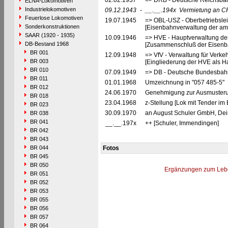
02.02.1937
=> DRB - Deutsche Reichsbah
ELNA-Lokomotiven
Industrielokomotiven
09.12.1943
-
__.__.194x
Vermietung an CF
Feuerlose Lokomotiven
19.07.1945
=> OBL-USZ - Oberbetriebslei
Sonderkonstruktionen
[Eisenbahnverwaltung der ame
SAAR (1920 - 1935)
10.09.1946
=> HVE - Hauptverwaltung de
DB-Bestand 1968
[Zusammenschluß der Eisenba
BR 001
12.09.1948
=> VfV - Verwaltung für Verke
BR 003
[Eingliederung der HVE als Ha
BR 010
07.09.1949
=> DB - Deutsche Bundesbah
BR 011
01.01.1968
Umzeichnung in "057 485-5"
BR 012
24.06.1970
Genehmigung zur Ausmusteru
BR 018
23.04.1968
z-Stellung [Lok mit Tender im
BR 023
30.09.1970
an August Schuler GmbH, Deiß
BR 038
BR 041
__.__.197x
++ [Schuler, Immendingen]
BR 042
BR 043
BR 044
Fotos
BR 045
BR 050
Ergänzungen zum Leb
BR 051
BR 052
BR 053
BR 055
BR 056
BR 057
BR 064