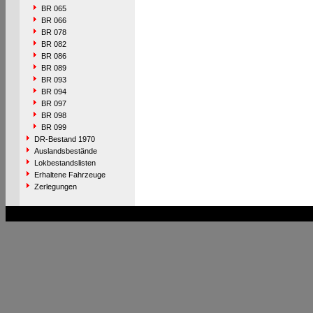
BR 065
BR 066
BR 078
BR 082
BR 086
BR 089
BR 093
BR 094
BR 097
BR 098
BR 099
DR-Bestand 1970
Auslandsbestände
Lokbestandslisten
Erhaltene Fahrzeuge
Zerlegungen