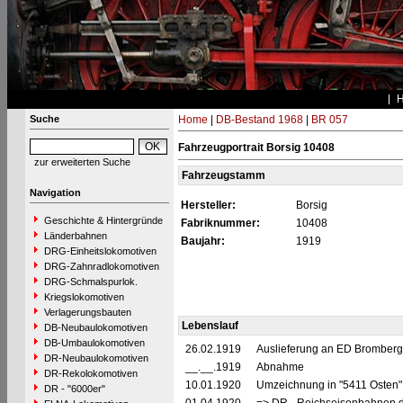
Suche
Home
|
DB-Bestand 1968
|
BR 057
Fahrzeugportrait Borsig 10408
zur erweiterten Suche
Fahrzeugstamm
Navigation
Hersteller:
Borsig
Geschichte & Hintergründe
Fabriknummer:
10408
Länderbahnen
Baujahr:
1919
DRG-Einheitslokomotiven
DRG-Zahnradlokomotiven
DRG-Schmalspurlok.
Kriegslokomotiven
Verlagerungsbauten
Lebenslauf
DB-Neubaulokomotiven
DB-Umbaulokomotiven
26.02.1919
Auslieferung an ED Bromberg
DR-Neubaulokomotiven
__.__.1919
Abnahme
DR-Rekolokomotiven
10.01.1920
Umzeichnung in "5411 Osten
DR - "6000er"