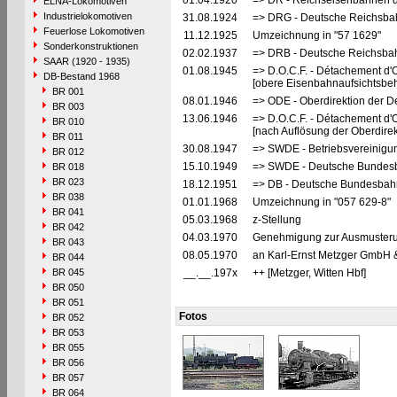
01.04.1920
=> DR - Reichseisenbahnen d
ELNA-Lokomotiven
Industrielokomotiven
31.08.1924
=> DRG - Deutsche Reichsbah
Feuerlose Lokomotiven
11.12.1925
Umzeichnung in "57 1629"
Sonderkonstruktionen
02.02.1937
=> DRB - Deutsche Reichsbah
SAAR (1920 - 1935)
01.08.1945
=> D.O.C.F. - Détachement d'
DB-Bestand 1968
[obere Eisenbahnaufsichtsbeh
BR 001
08.01.1946
=> ODE - Oberdirektion der D
BR 003
13.06.1946
=> D.O.C.F. - Détachement d'
BR 010
[nach Auflösung der Oberdire
BR 011
30.08.1947
=> SWDE - Betriebsvereinigu
BR 012
15.10.1949
=> SWDE - Deutsche Bundesba
BR 018
BR 023
18.12.1951
=> DB - Deutsche Bundesbah
BR 038
01.01.1968
Umzeichnung in "057 629-8"
BR 041
05.03.1968
z-Stellung
BR 042
04.03.1970
Genehmigung zur Ausmusteru
BR 043
08.05.1970
an Karl-Ernst Metzger GmbH &
BR 044
BR 045
__.__.197x
++ [Metzger, Witten Hbf]
BR 050
BR 051
Fotos
BR 052
BR 053
BR 055
BR 056
BR 057
BR 064