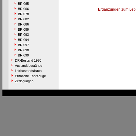
BR 065
BR 066
Ergänzungen zum Leb
BR 078
BR 082
BR 086
BR 089
BR 093
BR 094
BR 097
BR 098
BR 099
DR-Bestand 1970
Auslandsbestände
Lokbestandslisten
Erhaltene Fahrzeuge
Zerlegungen