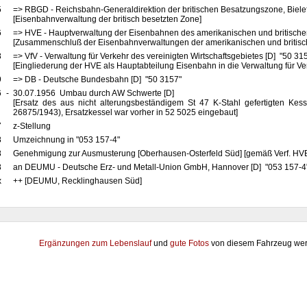
5
=> RBGD - Reichsbahn-Generaldirektion der britischen Besatzungszone, Biele
[Eisenbahnverwaltung der britisch besetzten Zone]
6
=> HVE - Hauptverwaltung der Eisenbahnen des amerikanischen und britische
[Zusammenschluß der Eisenbahnverwaltungen der amerikanischen und britis
8
=> VfV - Verwaltung für Verkehr des vereinigten Wirtschaftsgebietes [D] "50 31
[Eingliederung der HVE als Hauptabteilung Eisenbahn in die Verwaltung für Ve
9
=> DB - Deutsche Bundesbahn [D] "50 3157"
6
-
30.07.1956 Umbau durch AW Schwerte [D]
[Ersatz des aus nicht alterungsbeständigem St 47 K-Stahl gefertigten Kes
26875/1943), Ersatzkessel war vorher in 52 5025 eingebaut]
7
z-Stellung
8
Umzeichnung in "053 157-4"
8
Genehmigung zur Ausmusterung [Oberhausen-Osterfeld Süd] [gemäß Verf. HV
8
an DEUMU - Deutsche Erz- und Metall-Union GmbH, Hannover [D] "053 157-4" 
x
++ [DEUMU, Recklinghausen Süd]
Ergänzungen zum Lebenslauf
und
gute Fotos
von diesem Fahrzeug wer