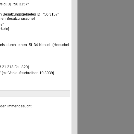
feld [D] "50 3157"
n Besatzungsgebietes [D] "50 3157"
chen Besatzungszone]
57"
rkehr]
sels durch einen St 34-Kessel (Henschel
B 21.213 Fau 829]
[mit Verkaufsschreiben 19.3039]
den immer gesucht!