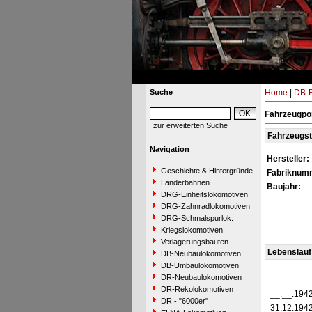
Suche
Home
|
DB-B
Fahrzeugpo
zur erweiterten Suche
Fahrzeugs
Navigation
Hersteller:
Geschichte & Hintergründe
Fabriknum
Länderbahnen
Baujahr:
DRG-Einheitslokomotiven
DRG-Zahnradlokomotiven
DRG-Schmalspurlok.
Kriegslokomotiven
Verlagerungsbauten
Lebenslauf
DB-Neubaulokomotiven
DB-Umbaulokomotiven
DR-Neubaulokomotiven
DR-Rekolokomotiven
__.__.194
DR - "6000er"
31.12.194