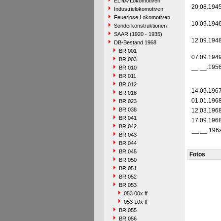
ELNA-Lokomotiven
20.08.194
Industrielokomotiven
Feuerlose Lokomotiven
10.09.194
Sonderkonstruktionen
SAAR (1920 - 1935)
12.09.194
DB-Bestand 1968
BR 001
07.09.194
BR 003
__.__.195
BR 010
BR 011
BR 012
14.09.196
BR 018
01.01.196
BR 023
BR 038
12.03.196
BR 041
17.09.196
BR 042
__.__.196
BR 043
BR 044
BR 045
Fotos
BR 050
BR 051
BR 052
BR 053
053 00x ff
053 10x ff
BR 055
BR 056