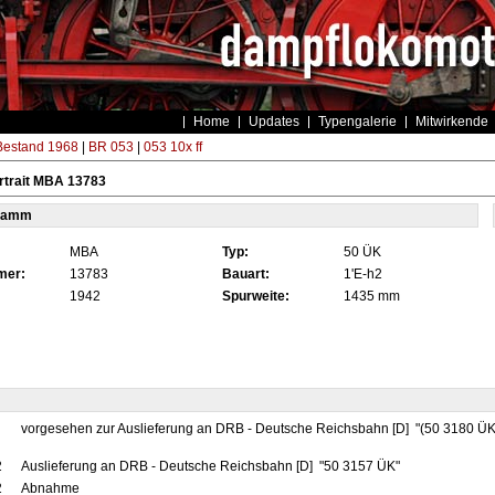
Home
Updates
Typengalerie
Mitwirkende
estand 1968
|
BR 053
|
053 10x ff
rtrait MBA 13783
tamm
MBA
Typ:
50 ÜK
mer:
13783
Bauart:
1'E-h2
1942
Spurweite:
1435 mm
vorgesehen zur Auslieferung an DRB - Deutsche Reichsbahn [D] "(50 3180 ÜK
2
Auslieferung an DRB - Deutsche Reichsbahn [D] "50 3157 ÜK"
2
Abnahme